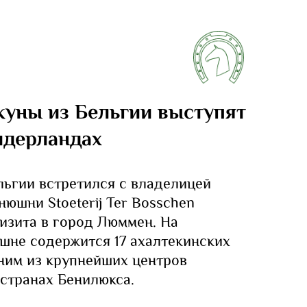
куны из Бельгии выступят
идерландах
льгии встретился с владелицей
юшни Stoeterij Ter Bosschen
изита в город Люммен. На
шне содержится 17 ахалтекинских
дним из крупнейших центров
 странах Бенилюкса.