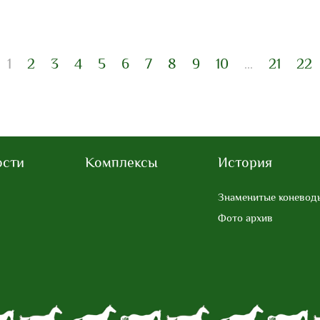
1
2
3
4
5
6
7
8
9
10
21
22
...
ости
Комплексы
История
Знаменитые коневод
Фото архив