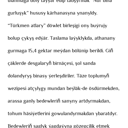
ulanmaga doly taýýar edip tabşyrmak “Nur bina
gurluşyk” hususy kärhanasyna ynanyldy.
“Türkmen atlary” döwlet birleşigi ony buýrujy
bolup çykyş edýär. Taslama laýyklykda, athanany
gurmaga 15,4 gektar meýdan bölünip berildi. Giň
çäklerde desgalaryň birnäçesi, şol sanda
dolandyryş binasy ýerleşdiriler. Täze toplumyň
wezipesi atçylygy mundan beýläk-de ösdürmekden,
arassa ganly bedewleriň sanyny artdyrmakdan,
tohum häsiýetlerini gowulandyrmakdan ybaratdyr.
Bedewleriň saglyk ýagdaýyna gözegçilik etmek