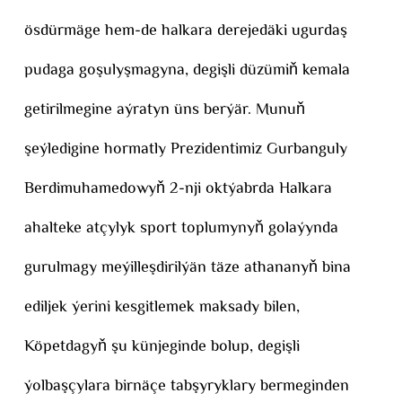
ösdürmäge hem-de halkara derejedäki ugurdaş
pudaga goşulyşmagyna, degişli düzümiň kemala
getirilmegine aýratyn üns berýär. Munuň
şeýledigine hormatly Prezidentimiz Gurbanguly
Berdimuhamedowyň 2-nji oktýabrda Halkara
ahalteke atçylyk sport toplumynyň golaýynda
gurulmagy meýilleşdirilýän täze athananyň bina
ediljek ýerini kesgitlemek maksady bilen,
Köpetdagyň şu künjeginde bolup, degişli
ýolbaşçylara birnäçe tabşyryklary bermeginden