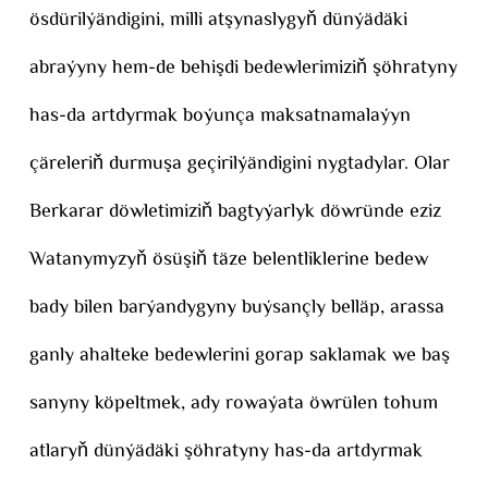
ösdürilýändigini, milli atşynaslygyň dünýädäki
abraýyny hem-de behişdi bedewlerimiziň şöhratyny
has-da artdyrmak boýunça maksatnamalaýyn
çäreleriň durmuşa geçirilýändigini nygtadylar. Olar
Berkarar döwletimiziň bagtyýarlyk döwründe eziz
Watanymyzyň ösüşiň täze belentliklerine bedew
bady bilen barýandygyny buýsançly belläp, arassa
ganly ahalteke bedewlerini gorap saklamak we baş
sanyny köpeltmek, ady rowaýata öwrülen tohum
atlaryň dünýädäki şöhratyny has-da artdyrmak