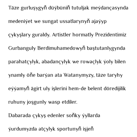
Täze gurluşygyň düýbüniň tutuljak meýdançasynda
medeniýet we sungat ussatlarynyň ajaýyp
çykyşlary guraldy. Artistler hormatly Prezidentimiz
Gurbanguly Berdimuhamedowyň baştutanlygynda
parahatçylyk, abadançylyk we rowaçlyk ýoly bilen
ynamly öňe barýan ata Watanymyzy, täze taryhy
eýýamyň ägirt uly işlerini hem-de belent döredijilik
ruhuny joşgunly wasp etdiler.
Dabarada çykyş edenler soňky ýyllarda
ýurdumyzda atçylyk sportunyň işjeň