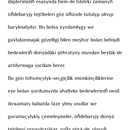
däplerimiziň esasynda hem-de häzirki zamanyň
öňdebaryjy tejribeleri göz öňünde tutulyp alnyp
barylmalydyr. Bu bolsa ýyndamlygy we
gaýtalanmajak gözelligi bilen meşhur bolan behişdi
bedewleriň dünýädäki şöhratyny mundan beýläk-de
artdyrmaga ýardam berer.
Bu gün tohumçylyk-seçgiçilik mümkinçiliklerine
eýe bolan ýurdumyzda ahalteke bedewleriniň nesil
dowamaty babatda täze ylmy usullar we
guramaçylykly çemeleşmeler, öňdebaryjy dünýä
tejribesi ornaşdyrylýar, şoňa görä-de, olaryň