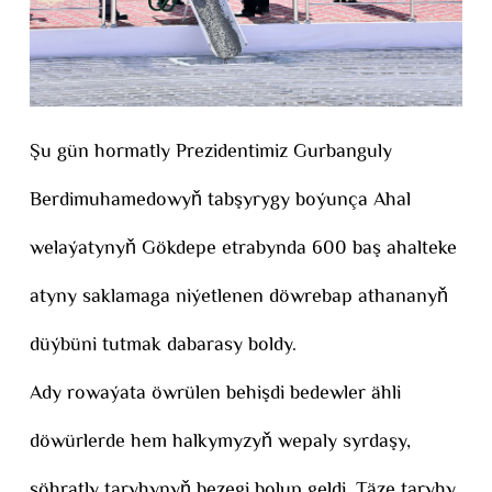
Şu gün hormatly Prezidentimiz Gurbanguly
Berdimuhamedowyň tabşyrygy boýunça Ahal
welaýatynyň Gökdepe etrabynda 600 baş ahalteke
atyny saklamaga niýetlenen döwrebap athananyň
düýbüni tutmak dabarasy boldy.
Ady rowaýata öwrülen behişdi bedewler ähli
döwürlerde hem halkymyzyň wepaly syrdaşy,
şöhratly taryhynyň bezegi bolup geldi. Täze taryhy