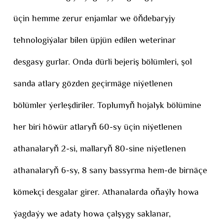
üçin hemme zerur enjamlar we öňdebaryjy
tehnologiýalar bilen üpjün edilen weterinar
desgasy gurlar. Onda dürli bejeriş bölümleri, şol
sanda atlary gözden geçirmäge niýetlenen
bölümler ýerleşdiriler. Toplumyň hojalyk bölümine
her biri höwür atlaryň 60-sy üçin niýetlenen
athanalaryň 2-si, mallaryň 80-sine niýetlenen
athanalaryň 6-sy, 8 sany bassyrma hem-de birnäçe
kömekçi desgalar girer. Athanalarda oňaýly howa
ýagdaýy we adaty howa çalşygy saklanar,