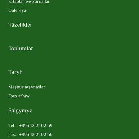
Kitaplar we žurnallar
Galereýa
Täzelikler
Toplumlar
Taryh
Meşhur atşynaslar
Foto arhiw
Salgymyz
Tel:
+993 12 21 02 39
Fax:
+993 12 21 02 36