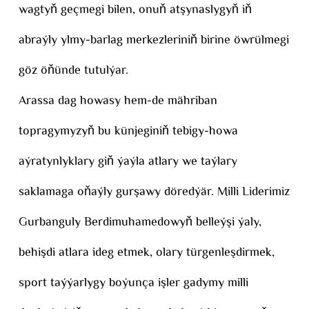
wagtyň geçmegi bilen, onuň atşynaslygyň iň
abraýly ylmy-barlag merkezleriniň birine öwrülmegi
göz öňünde tutulýar.
Arassa dag howasy hem-de mähriban
topragymyzyň bu künjeginiň tebigy-howa
aýratynlyklary giň ýaýla atlary we taýlary
saklamaga oňaýly gurşawy döredýär. Milli Liderimiz
Gurbanguly Berdimuhamedowyň belleýşi ýaly,
behişdi atlara ideg etmek, olary türgenleşdirmek,
sport taýýarlygy boýunça işler gadymy milli