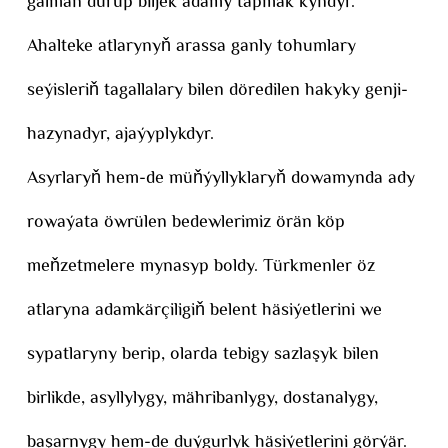
galman durup biljek adamy tapmak kyndyr.
Ahalteke atlarynyň arassa ganly tohumlary
seýisleriň tagallalary bilen döredilen hakyky genji-
hazynadyr, ajaýyplykdyr.
Asyrlaryň hem-de müňýyllyklaryň dowamynda ady
rowaýata öwrülen bedewlerimiz örän köp
meňzetmelere mynasyp boldy. Türkmenler öz
atlaryna adamkärçiligiň belent häsiýetlerini we
sypatlaryny berip, olarda tebigy sazlaşyk bilen
birlikde, asyllylygy, mähribanlygy, dostanalygy,
başarnygy hem-de duýgurlyk häsiýetlerini görýär.