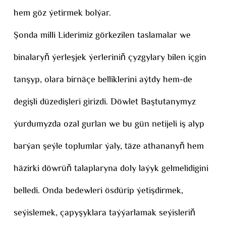
hem göz ýetirmek bolýar.
Şonda milli Liderimiz görkezilen taslamalar we
binalaryň ýerleşjek ýerleriniň çyzgylary bilen içgin
tanşyp, olara birnäçe belliklerini aýtdy hem-de
degişli düzedişleri girizdi. Döwlet Baştutanymyz
ýurdumyzda ozal gurlan we bu gün netijeli iş alyp
barýan şeýle toplumlar ýaly, täze athananyň hem
häzirki döwrüň talaplaryna doly laýyk gelmelidigini
belledi. Onda bedewleri ösdürip ýetişdirmek,
seýislemek, çapyşyklara taýýarlamak seýisleriň