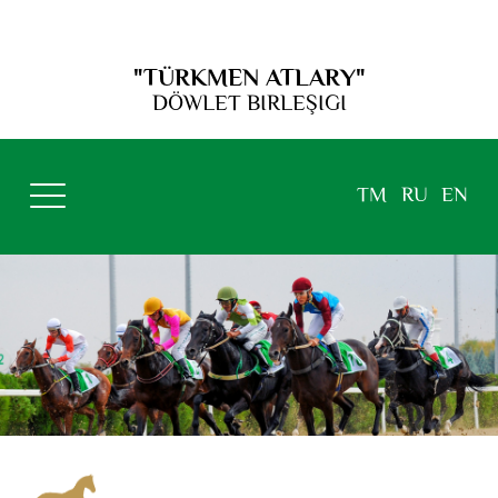
"TÜRKMEN ATLARY"
DÖWLET BIRLEŞIGI
TM
RU
EN