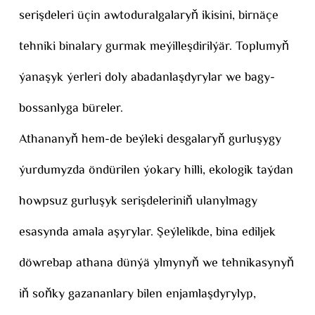
serişdeleri üçin awtoduralgalaryň ikisini, birnäçe
tehniki binalary gurmak meýilleşdirilýär. Toplumyň
ýanaşyk ýerleri doly abadanlaşdyrylar we bagy-
bossanlyga büreler.
Athananyň hem-de beýleki desgalaryň gurluşygy
ýurdumyzda öndürilen ýokary hilli, ekologik taýdan
howpsuz gurluşyk serişdeleriniň ulanylmagy
esasynda amala aşyrylar. Şeýlelikde, bina ediljek
döwrebap athana dünýä ylmynyň we tehnikasynyň
iň soňky gazananlary bilen enjamlaşdyrylyp,