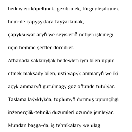
bedewleri köpeltmek, gezdirmek, türgenleşdirmek
hem-de çapyşyklara taýýarlamak,
çapyksuwarlaryň we seýisleriň netijeli işlemegi
üçin hemme şertler dörediler.
Athanada saklanyljak bedewleri iým bilen üpjün
etmek maksady bilen, üsti ýapyk ammaryň we iki
açyk ammaryň gurulmagy göz öňünde tutulýar.
Taslama laýyklykda, toplumyň durmuş üpjünçiligi
inženerçilik-tehniki düzümleri özünde jemleýär.
Mundan başga-da, iş tehnikalary we ulag