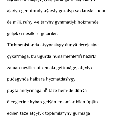
ajaýyp genofondy aýawly goralyp saklanylar hem-
de milli, ruhy we taryhy gymmatlyk hökmünde
geljekki nesillere geçiriler.
Türkmenistanda atşynaslygy dünýä derejesine
çykarmaga, bu ugurda hünärmenleriň häzirki
zaman nesillerini kemala getirmäge, atçylyk
pudagynda halkara hyzmatdaşlygy
pugtalandyrmaga, iň täze hem-de dünýä
ölçeglerine kybap gelýän enjamlar bilen üpjün
edilen täze atçylyk toplumlaryny gurmaga