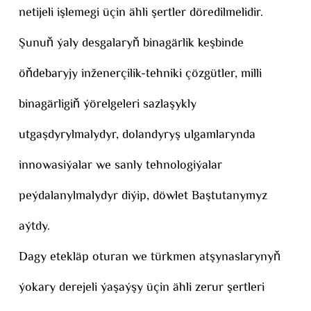
netijeli işlemegi üçin ähli şertler döredilmelidir.
Şunuň ýaly desgalaryň binagärlik keşbinde
öňdebaryjy inženerçilik-tehniki çözgütler, milli
binagärligiň ýörelgeleri sazlaşykly
utgaşdyrylmalydyr, dolandyryş ulgamlarynda
innowasiýalar we sanly tehnologiýalar
peýdalanylmalydyr diýip, döwlet Baştutanymyz
aýtdy.
Dagy etekläp oturan we türkmen atşynaslarynyň
ýokary derejeli ýaşaýşy üçin ähli zerur şertleri