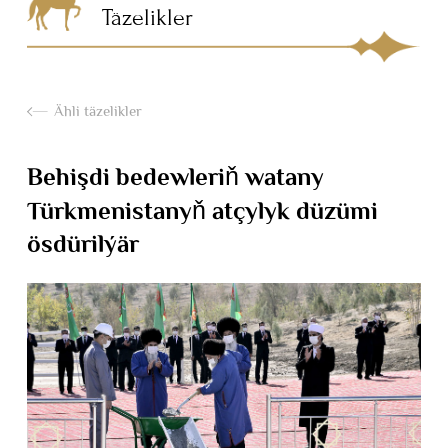
Täzelikler
Ähli täzelikler
Behişdi bedewleriň watany
Türkmenistanyň atçylyk düzümi
ösdürilýär