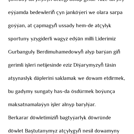
eýýamda bedewleriň çyn janköýeri we olara sarpa
goýýan, at çapmagyň ussady hem-de atçylyk
sportuny yzygiderli wagyz edýän milli Liderimiz
Gurbanguly Berdimuhamedowyň alyp barýan giň
gerimli işleri netijesinde eziz Diýarymyzyň täsin
atşynaslyk däplerini saklamak we dowam etdirmek,
bu gadymy sungaty has-da ösdürmek boýunça
maksatnamalaýyn işler alnyp barylýar.
Berkarar döwletimiziň bagtyýarlyk döwründe
döwlet Baştutanymyz atçylygyň nesil dowamyny