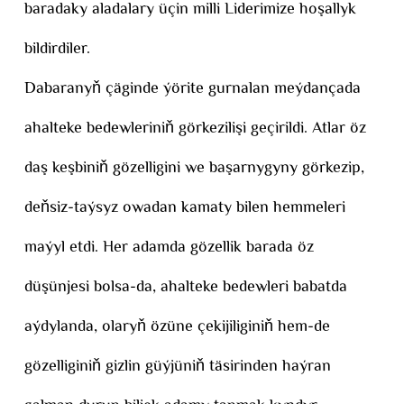
baradaky aladalary üçin milli Liderimize hoşallyk
bildirdiler.
Dabaranyň çäginde ýörite gurnalan meýdançada
ahalteke bedewleriniň görkezilişi geçirildi. Atlar öz
daş keşbiniň gözelligini we başarnygyny görkezip,
deňsiz-taýsyz owadan kamaty bilen hemmeleri
maýyl etdi. Her adamda gözellik barada öz
düşünjesi bolsa-da, ahalteke bedewleri babatda
aýdylanda, olaryň özüne çekijiliginiň hem-de
gözelliginiň gizlin güýjüniň täsirinden haýran