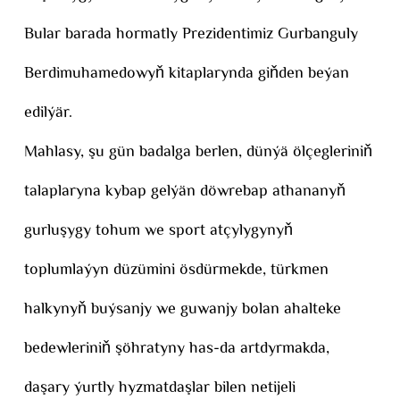
Bular barada hormatly Prezidentimiz Gurbanguly
Berdimuhamedowyň kitaplarynda giňden beýan
edilýär.
Mahlasy, şu gün badalga berlen, dünýä ölçegleriniň
talaplaryna kybap gelýän döwrebap athananyň
gurluşygy tohum we sport atçylygynyň
toplumlaýyn düzümini ösdürmekde, türkmen
halkynyň buýsanjy we guwanjy bolan ahalteke
bedewleriniň şöhratyny has-da artdyrmakda,
daşary ýurtly hyzmatdaşlar bilen netijeli