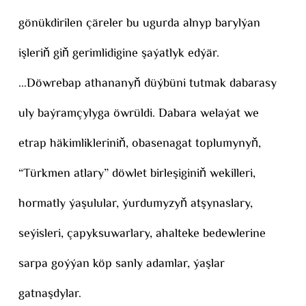
gönükdirilen çäreler bu ugurda alnyp barylýan
işleriň giň gerimlidigine şaýatlyk edýär.
...Döwrebap athananyň düýbüni tutmak dabarasy
uly baýramçylyga öwrüldi. Dabara welaýat we
etrap häkimlikleriniň, obasenagat toplumynyň,
“Türkmen atlary” döwlet birleşiginiň wekilleri,
hormatly ýaşulular, ýurdumyzyň atşynaslary,
seýisleri, çapyksuwarlary, ahalteke bedewlerine
sarpa goýýan köp sanly adamlar, ýaşlar
gatnaşdylar.