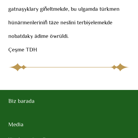
gatnaşyklary giňeltmekde, bu ulgamda türkmen
hünärmenleriniň täze neslini terbiýelemekde
nobatdaky ädime öwrüldi.
Çeşme TDH
Biz barada
Media