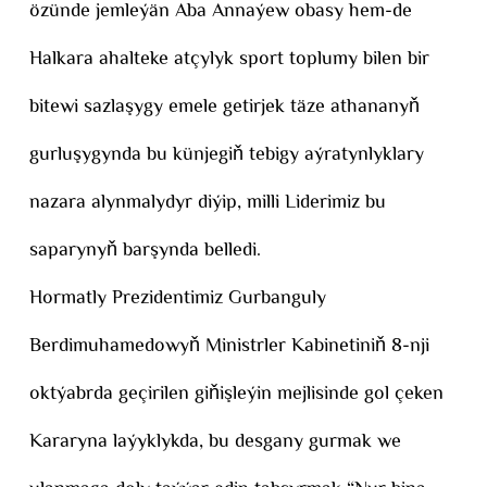
özünde jemleýän Aba Annaýew obasy hem-de
Halkara ahalteke atçylyk sport toplumy bilen bir
bitewi sazlaşygy emele getirjek täze athananyň
gurluşygynda bu künjegiň tebigy aýratynlyklary
nazara alynmalydyr diýip, milli Liderimiz bu
saparynyň barşynda belledi.
Hormatly Prezidentimiz Gurbanguly
Berdimuhamedowyň Ministrler Kabinetiniň 8-nji
oktýabrda geçirilen giňişleýin mejlisinde gol çeken
Kararyna laýyklykda, bu desgany gurmak we