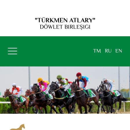
"TÜRKMEN ATLARY"
DÖWLET BIRLEŞIGI
TM
RU
EN