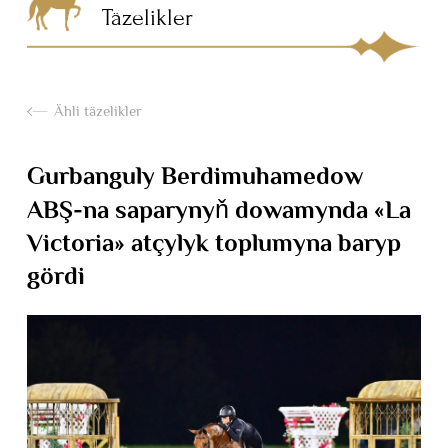
Täzelikler
Ähli täzelikler
Gurbanguly Berdimuhamedow
ABŞ-na saparynyň dowamynda «La
Victoria» atçylyk toplumyna baryp
gördi