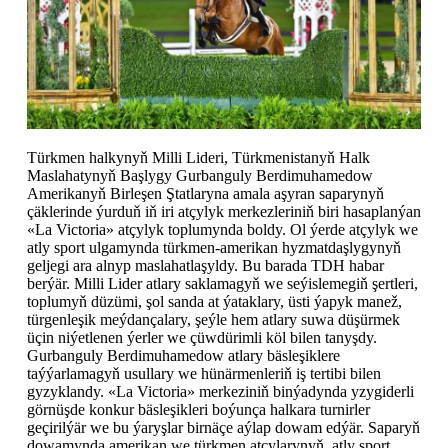
Türkmen halkynyň Milli Lideri, Türkmenistanyň Halk
Maslahatynyň Başlygy Gurbanguly Berdimuhamedow
Amerikanyň Birleşen Ştatlaryna amala aşyran saparynyň
çäklerinde ýurduň iň iri atçylyk merkezleriniň biri hasaplanýan
«La Victoria» atçylyk toplumynda boldy. Ol ýerde atçylyk we
atly sport ulgamynda türkmen-amerikan hyzmatdaşlygynyň
geljegi ara alnyp maslahatlaşyldy. Bu barada TDH habar
berýär. Milli Lider atlary saklamagyň we seýislemegiň şertleri,
toplumyň düzümi, şol sanda at ýataklary, üsti ýapyk manež,
türgenleşik meýdançalary, şeýle hem atlary suwa düşürmek
üçin niýetlenen ýerler we çüwdürimli köl bilen tanyşdy.
Gurbanguly Berdimuhamedow atlary bäsleşiklere
taýýarlamagyň usullary we hünärmenleriň iş tertibi bilen
gyzyklandy. «La Victoria» merkeziniň binýadynda yzygiderli
görnüşde konkur bäsleşikleri boýunça halkara turnirler
geçirilýär we bu ýaryşlar birnäçe aýlap dowam edýär. Saparyň
dowamynda amerikan we türkmen atçylarynyň, atly sport