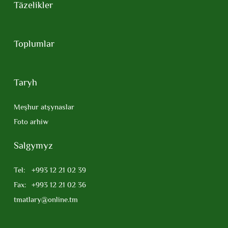
Täzelikler
Toplumlar
Taryh
Meşhur atşynaslar
Foto arhiw
Salgymyz
Tel:
+993 12 21 02 39
Fax:
+993 12 21 02 36
tmatlary@online.tm