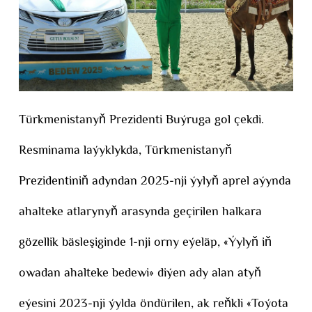
Türkmenistanyň Prezidenti Buýruga gol çekdi.
Resminama laýyklykda, Türkmenistanyň
Prezidentiniň adyndan 2025-nji ýylyň aprel aýynda
ahalteke atlarynyň arasynda geçirilen halkara
gözellik bäsleşiginde 1-nji orny eýeläp, «Ýylyň iň
owadan ahalteke bedewi» diýen ady alan atyň
eýesini 2023-nji ýylda öndürilen, ak reňkli «Toýota