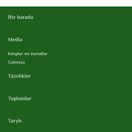
Biz barada
Media
Kitaplar we žurnallar
Galereýa
Täzelikler
Toplumlar
Taryh