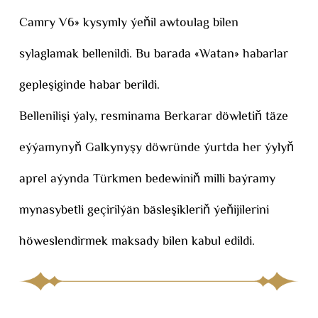
Camry V6» kysymly ýeňil awtoulag bilen
sylaglamak bellenildi. Bu barada «Watan» habarlar
gepleşiginde habar berildi.
Bellenilişi ýaly, resminama Berkarar döwletiň täze
eýýamynyň Galkynyşy döwründe ýurtda her ýylyň
aprel aýynda Türkmen bedewiniň milli baýramy
mynasybetli geçirilýän bäsleşikleriň ýeňijilerini
höweslendirmek maksady bilen kabul edildi.