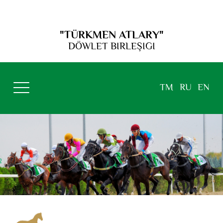
"TÜRKMEN ATLARY"
DÖWLET BIRLEŞIGI
TM
RU
EN