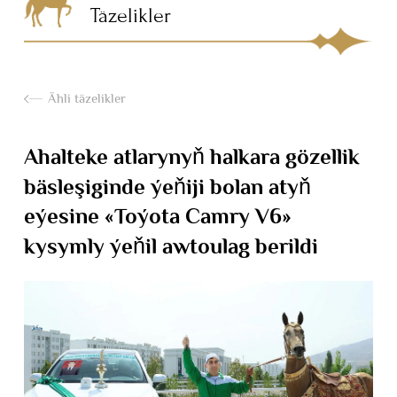
Täzelikler
Ähli täzelikler
Ahalteke atlarynyň halkara gözellik
bäsleşiginde ýeňiji bolan atyň
eýesine «Toýota Camry V6»
kysymly ýeňil awtoulag berildi