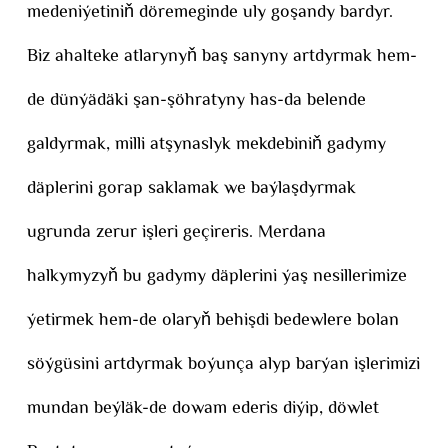
medeniýetiniň döremeginde uly goşandy bardyr.
Biz ahalteke atlarynyň baş sanyny artdyrmak hem-
de dünýädäki şan-şöhratyny has-da belende
galdyrmak, milli atşynaslyk mekdebiniň gadymy
däplerini gorap saklamak we baýlaşdyrmak
ugrunda zerur işleri geçireris. Merdana
halkymyzyň bu gadymy däplerini ýaş nesillerimize
ýetirmek hem-de olaryň behişdi bedewlere bolan
söýgüsini artdyrmak boýunça alyp barýan işlerimizi
mundan beýläk-de dowam ederis diýip, döwlet