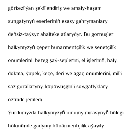
görkezilýän şekillendiriş we amaly-haşam
sungatynyň eserleriniň esasy gahrymanlary
deňsiz-taýsyz ahalteke atlarydyr. Bu görnüşler
halkymyzyň çeper hünärmentçilik we senetçilik
önümlerini: bezeg şaý-seplerini, el işleriniň, haly,
dokma, ýüpek, keçe, deri we agaç önümlerini, milli
saz gurallaryny, köpöwüşginli sowgatlyklary
özünde jemledi.
Ýurdumyzda halkymyzyň umumy mirasynyň bölegi
hökmünde gadymy hünärmentçilik aýawly