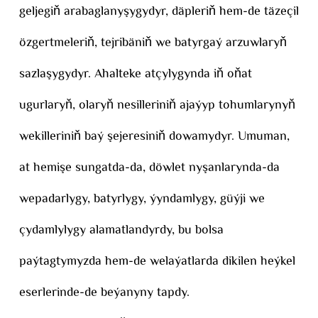
geljegiň arabaglanyşygydyr, däpleriň hem-de täzeçil
özgertmeleriň, tejribäniň we batyrgaý arzuwlaryň
sazlaşygydyr. Ahalteke atçylygynda iň oňat
ugurlaryň, olaryň nesilleriniň ajaýyp tohumlarynyň
wekilleriniň baý şejeresiniň dowamydyr. Umuman,
at hemişe sungatda-da, döwlet nyşanlarynda-da
wepadarlygy, batyrlygy, ýyndamlygy, güýji we
çydamlylygy alamatlandyrdy, bu bolsa
paýtagtymyzda hem-de welaýatlarda dikilen heýkel
eserlerinde-de beýanyny tapdy.