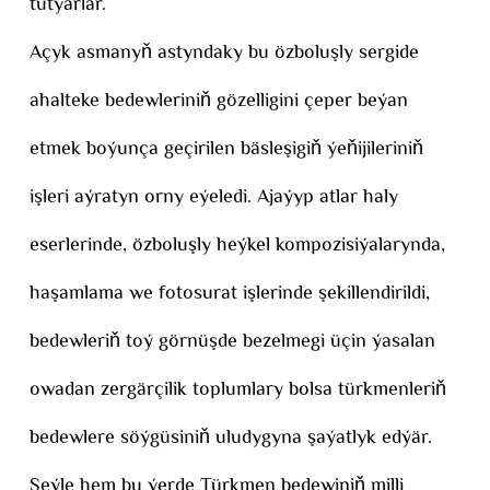
tutýarlar.
Açyk asmanyň astyndaky bu özboluşly sergide
ahalteke bedewleriniň gözelligini çeper beýan
etmek boýunça geçirilen bäsleşigiň ýeňijileriniň
işleri aýratyn orny eýeledi. Ajaýyp atlar haly
eserlerinde, özboluşly heýkel kompozisiýalarynda,
haşamlama we fotosurat işlerinde şekillendirildi,
bedewleriň toý görnüşde bezelmegi üçin ýasalan
owadan zergärçilik toplumlary bolsa türkmenleriň
bedewlere söýgüsiniň uludygyna şaýatlyk edýär.
Şeýle hem bu ýerde Türkmen bedewiniň milli