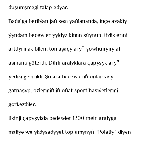
düşünişmegi talap edýär.
Badalga berilýän jaň sesi ýaňlananda, inçe aýakly
ýyndam bedewler ýyldyz kimin süýnüp, tizliklerini
artdyrmak bilen, tomaşaçylaryň şowhunyny al-
asmana göterdi. Dürli aralyklara çapyşyklaryň
ýedisi geçirildi. Şolara bedewleriň onlarçasy
gatnaşyp, özleriniň iň oňat sport häsiýetlerini
görkezdiler.
Ilkinji çapyşykda bedewler 1200 metr aralyga
maliýe we ykdysadyýet toplumynyň “Polatly” diýen