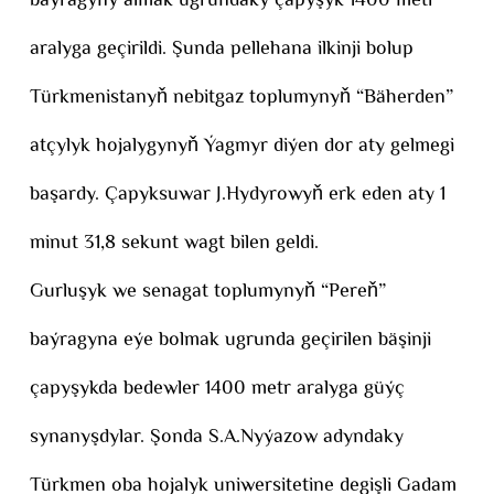
baýragyny almak ugrundaky çapyşyk 1400 metr
aralyga geçirildi. Şunda pellehana ilkinji bolup
Türkmenistanyň nebitgaz toplumynyň “Bäherden”
atçylyk hojalygynyň Ýagmyr diýen dor aty gelmegi
başardy. Çapyksuwar J.Hydyrowyň erk eden aty 1
minut 31,8 sekunt wagt bilen geldi.
Gurluşyk we senagat toplumynyň “Pereň”
baýragyna eýe bolmak ugrunda geçirilen bäşinji
çapyşykda bedewler 1400 metr aralyga güýç
synanyşdylar. Şonda S.A.Nyýazow adyndaky
Türkmen oba hojalyk uniwersitetine degişli Gadam