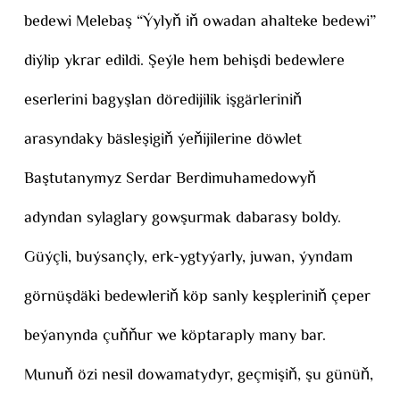
bedewi Melebaş “Ýylyň iň owadan ahalteke bedewi”
diýlip ykrar edildi. Şeýle hem behişdi bedewlere
eserlerini bagyşlan döredijilik işgärleriniň
arasyndaky bäsleşigiň ýeňijilerine döwlet
Baştutanymyz Serdar Berdimuhamedowyň
adyndan sylaglary gowşurmak dabarasy boldy.
Güýçli, buýsançly, erk-ygtyýarly, juwan, ýyndam
görnüşdäki bedewleriň köp sanly keşpleriniň çeper
beýanynda çuňňur we köptaraply many bar.
Munuň özi nesil dowamatydyr, geçmişiň, şu günüň,