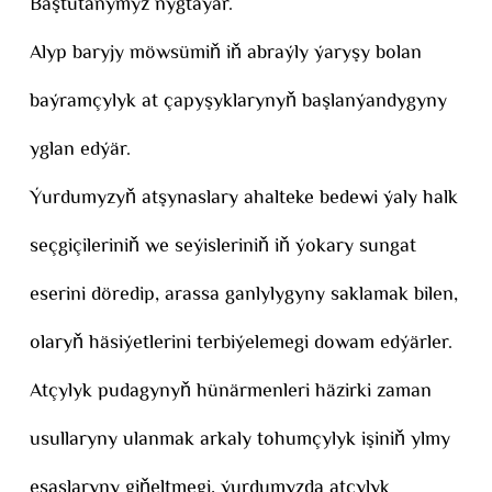
Baştutanymyz nygtaýar.
Alyp baryjy möwsümiň iň abraýly ýaryşy bolan
baýramçylyk at çapyşyklarynyň başlanýandygyny
yglan edýär.
Ýurdumyzyň atşynaslary ahalteke bedewi ýaly halk
seçgiçileriniň we seýisleriniň iň ýokary sungat
eserini döredip, arassa ganlylygyny saklamak bilen,
olaryň häsiýetlerini terbiýelemegi dowam edýärler.
Atçylyk pudagynyň hünärmenleri häzirki zaman
usullaryny ulanmak arkaly tohumçylyk işiniň ylmy
esaslaryny giňeltmegi, ýurdumyzda atçylyk