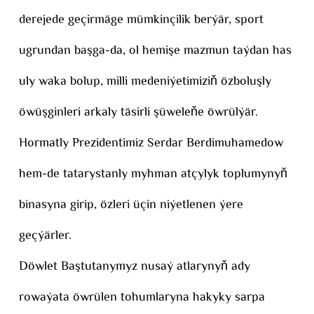
derejede geçirmäge mümkinçilik berýär, sport
ugrundan başga-da, ol hemişe mazmun taýdan has
uly waka bolup, milli medeniýetimiziň özboluşly
öwüşginleri arkaly täsirli şüweleňe öwrülýär.
Hormatly Prezidentimiz Serdar Berdimuhamedow
hem-de tatarystanly myhman atçylyk toplumynyň
binasyna girip, özleri üçin niýetlenen ýere
geçýärler.
Döwlet Baştutanymyz nusaý atlarynyň ady
rowaýata öwrülen tohumlaryna hakyky sarpa