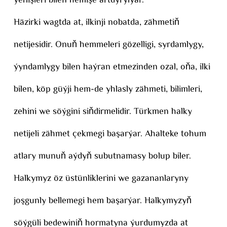
ýeňişleri bilen hemişe artdyrylýar.
Häzirki wagtda at, ilkinji nobatda, zähmetiň
netijesidir. Onuň hemmeleri gözelligi, syrdamlygy,
ýyndamlygy bilen haýran etmezinden ozal, oňa, ilki
bilen, köp güýji hem-de yhlasly zähmeti, bilimleri,
zehini we söýgini siňdirmelidir. Türkmen halky
netijeli zähmet çekmegi başarýar. Ahalteke tohum
atlary munuň aýdyň subutnamasy bolup biler.
Halkymyz öz üstünliklerini we gazananlaryny
joşgunly bellemegi hem başarýar. Halkymyzyň
söýgüli bedewiniň hormatyna ýurdumyzda at