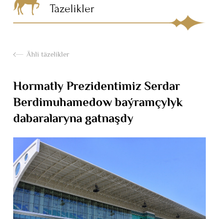
Täzelikler
Ähli täzelikler
Hormatly Prezidentimiz Serdar
Berdimuhamedow baýramçylyk
dabaralaryna gatnaşdy