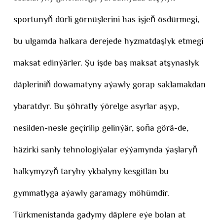
sportunyň dürli görnüşlerini has işjeň ösdürmegi,
bu ulgamda halkara derejede hyzmatdaşlyk etmegi
maksat edinýärler. Şu işde baş maksat atşynaslyk
däpleriniň dowamatyny aýawly gorap saklamakdan
ybaratdyr. Bu şöhratly ýörelge asyrlar aşyp,
nesilden-nesle geçirilip gelinýär, şoňa görä-de,
häzirki sanly tehnologiýalar eýýamynda ýaşlaryň
halkymyzyň taryhy ykbalyny kesgitlän bu
gymmatlyga aýawly garamagy möhümdir.
Türkmenistanda gadymy däplere eýe bolan at