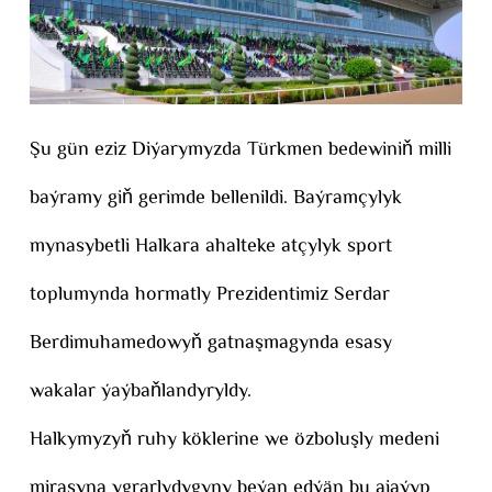
Şu gün eziz Diýarymyzda Türkmen bedewiniň milli
baýramy giň gerimde bellenildi. Baýramçylyk
mynasybetli Halkara ahalteke atçylyk sport
toplumynda hormatly Prezidentimiz Serdar
Berdimuhamedowyň gatnaşmagynda esasy
wakalar ýaýbaňlandyryldy.
Halkymyzyň ruhy köklerine we özboluşly medeni
mirasyna ygrarlydygyny beýan edýän bu ajaýyp