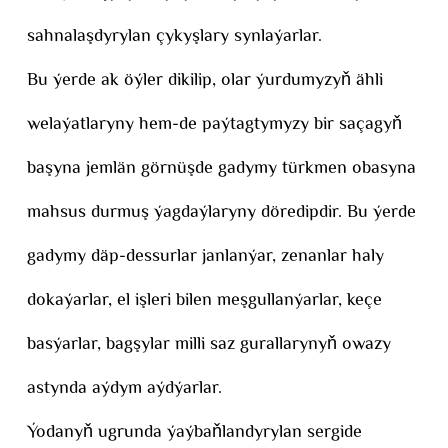
sahnalaşdyrylan çykyşlary synlaýarlar.
Bu ýerde ak öýler dikilip, olar ýurdumyzyň ähli
welaýatlaryny hem-de paýtagtymyzy bir saçagyň
başyna jemlän görnüşde gadymy türkmen obasyna
mahsus durmuş ýagdaýlaryny döredipdir. Bu ýerde
gadymy däp-dessurlar janlanýar, zenanlar haly
dokaýarlar, el işleri bilen meşgullanýarlar, keçe
basýarlar, bagşylar milli saz gurallarynyň owazy
astynda aýdym aýdýarlar.
Ýodanyň ugrunda ýaýbaňlandyrylan sergide