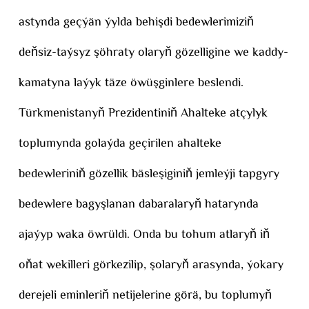
astynda geçýän ýylda behişdi bedewlerimiziň
deňsiz-taýsyz şöhraty olaryň gözelligine we kaddy-
kamatyna laýyk täze öwüşginlere beslendi.
Türkmenistanyň Prezidentiniň Ahalteke atçylyk
toplumynda golaýda geçirilen ahalteke
bedewleriniň gözellik bäsleşiginiň jemleýji tapgyry
bedewlere bagyşlanan dabaralaryň hatarynda
ajaýyp waka öwrüldi. Onda bu tohum atlaryň iň
oňat wekilleri görkezilip, şolaryň arasynda, ýokary
derejeli eminleriň netijelerine görä, bu toplumyň