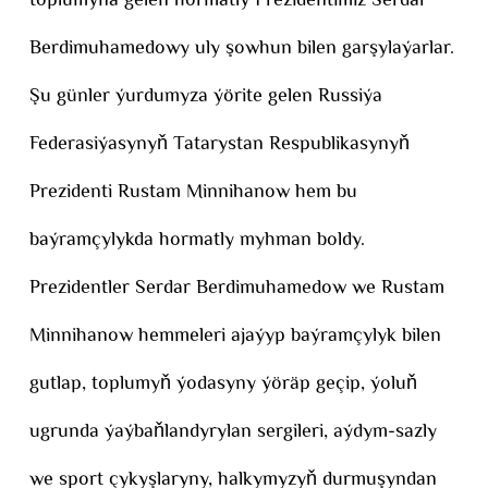
toplumyna gelen hormatly Prezidentimiz Serdar
Berdimuhamedowy uly şowhun bilen garşylaýarlar.
Şu günler ýurdumyza ýörite gelen Russiýa
Federasiýasynyň Tatarystan Respublikasynyň
Prezidenti Rustam Minnihanow hem bu
baýramçylykda hormatly myhman boldy.
Prezidentler Serdar Berdimuhamedow we Rustam
Minnihanow hemmeleri ajaýyp baýramçylyk bilen
gutlap, toplumyň ýodasyny ýöräp geçip, ýoluň
ugrunda ýaýbaňlandyrylan sergileri, aýdym-sazly
we sport çykyşlaryny, halkymyzyň durmuşyndan