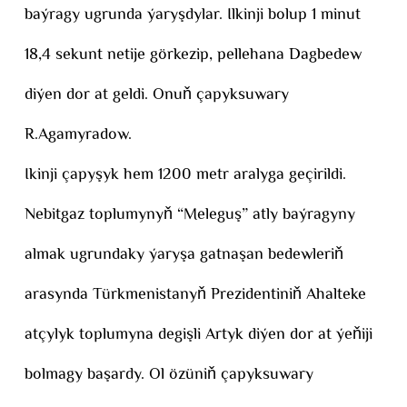
baýragy ugrunda ýaryşdylar. Ilkinji bolup 1 minut
18,4 sekunt netije görkezip, pellehana Dagbedew
diýen dor at geldi. Onuň çapyksuwary
R.Agamyradow.
Ikinji çapyşyk hem 1200 metr aralyga geçirildi.
Nebitgaz toplumynyň “Meleguş” atly baýragyny
almak ugrundaky ýaryşa gatnaşan bedewleriň
arasynda Türkmenistanyň Prezidentiniň Ahalteke
atçylyk toplumyna degişli Artyk diýen dor at ýeňiji
bolmagy başardy. Ol özüniň çapyksuwary