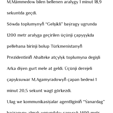
M.Mämmedow bilen bellenen aralygy 1 minut 18,9
sekuntda geçdi.
Söwda toplumynyň “Gelşikli” baýragy ugrunda
1200 metr aralyga geçirilen üçünji çapyşykda
pellehana birinji bolup Türkmenistanyň
Prezidentiniň Ahalteke atçylyk toplumyna degişli
Arka diýen gurt mele at geldi. Üçünji derejeli
çapyksuwar M.Agamyradowyň çapan bedewi 1
minut 20,5 sekunt wagt görkezdi.
Ulag we kommunikasiýalar agentliginiň “Ýanardag”