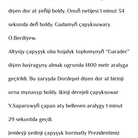
diýen dor at ýeňiji boldy. Onuň netijesi 1 minut 34
sekunda deň boldy. Gadamyň çapyksuwary
O.Berdiýew.
Altynjy çapyşyk oba hojalyk toplumynyň “Garader”
diýen baýragyny almak ugrunda 1400 metr aralyga
geçirildi. Bu ýaryşda Dordepel diýen dor at birinji
orna mynasyp boldy. Ikinji derejeli çapyksuwar
Y.Saparowyň çapan aty bellenen aralygy 1 minut
29 sekuntda geçdi.
Jemleýji ýedinji çapyşyk hormatly Prezidentimiz