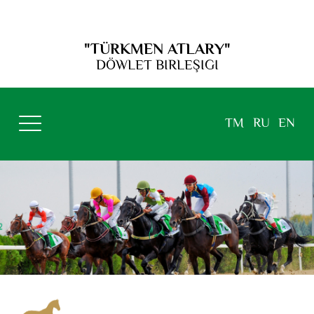
"TÜRKMEN ATLARY"
DÖWLET BIRLEŞIGI
TM
RU
EN