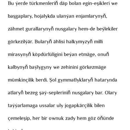
Bu ýerde türkmenleriň däp bolan egin-eşikleri we
başgaplary, hojalykda ulanýan enjamlarynyň,
zähmet gurallarynyň nusgalary hem-de beýlekiler
görkezilýär. Bularyň ählisi halkymyzyň milli
mirasynyň köpdürlüligini beýan etmäge, onuň
kalbynyň baýlygyny we zehinini görkezmäge
mümkinçilik berdi. Şol gymmatlyklaryň hatarynda
atlaryň bezeg şaý-sepleriniň nusgalary bar. Olary
taýýarlamaga ussalar uly jogapkärçilik bilen
çemeleşip, her bir ownuk zady hem göz öňünde