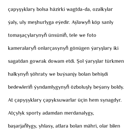
çapyşyklary bolsa häzirki wagtda-da, ozalkylar
ýaly, uly meşhurlyga eýedir. Aýlawyň köp sanly
tomaşaçylarynyň ünsüniň, tele we foto
kameralaryň onlarçasynyň gönügen ýaryşlary iki
sagatdan gowrak dowam etdi. Şol ýaryşlar türkmen
halkynyň şöhraty we buýsanjy bolan behişdi
bedewleriň ýyndamlygynyň özboluşly beýany boldy.
At çapyşyklary çapyksuwarlar üçin hem synagdyr.
Atçylyk sporty adamdan merdanalygy,
başarjaňlygy, yhlasy, atlara bolan mähri, olar bilen