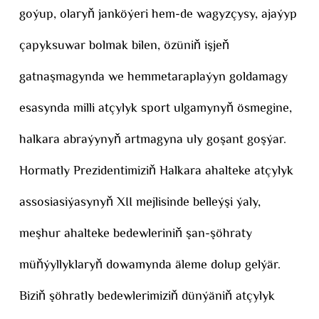
goýup, olaryň janköýeri hem-de wagyzçysy, ajaýyp
çapyksuwar bolmak bilen, özüniň işjeň
gatnaşmagynda we hemmetaraplaýyn goldamagy
esasynda milli atçylyk sport ulgamynyň ösmegine,
halkara abraýynyň artmagyna uly goşant goşýar.
Hormatly Prezidentimiziň Halkara ahalteke atçylyk
assosiasiýasynyň XII mejlisinde belleýşi ýaly,
meşhur ahalteke bedewleriniň şan-şöhraty
müňýyllyklaryň dowamynda äleme dolup gelýär.
Biziň şöhratly bedewlerimiziň dünýäniň atçylyk