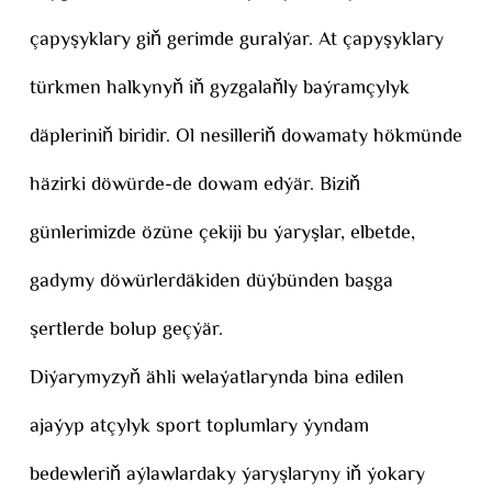
çapyşyklary giň gerimde guralýar. At çapyşyklary
türkmen halkynyň iň gyzgalaňly baýramçylyk
däpleriniň biridir. Ol nesilleriň dowamaty hökmünde
häzirki döwürde-de dowam edýär. Biziň
günlerimizde özüne çekiji bu ýaryşlar, elbetde,
gadymy döwürlerdäkiden düýbünden başga
şertlerde bolup geçýär.
Diýarymyzyň ähli welaýatlarynda bina edilen
ajaýyp atçylyk sport toplumlary ýyndam
bedewleriň aýlawlardaky ýaryşlaryny iň ýokary