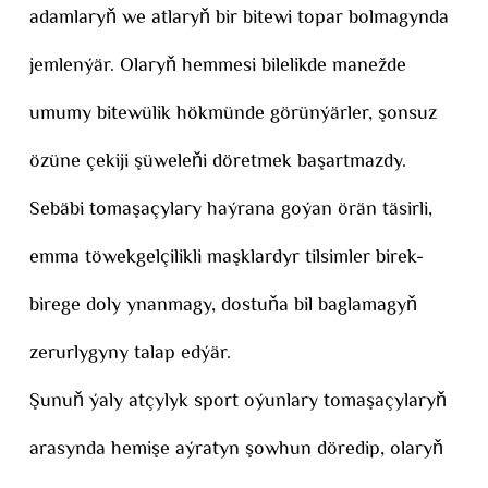
adamlaryň we atlaryň bir bitewi topar bolmagynda
jemlenýär. Olaryň hemmesi bilelikde manežde
umumy bitewülik hökmünde görünýärler, şonsuz
özüne çekiji şüweleňi döretmek başartmazdy.
Sebäbi tomaşaçylary haýrana goýan örän täsirli,
emma töwekgelçilikli maşklardyr tilsimler birek-
birege doly ynanmagy, dostuňa bil baglamagyň
zerurlygyny talap edýär.
Şunuň ýaly atçylyk sport oýunlary tomaşaçylaryň
arasynda hemişe aýratyn şowhun döredip, olaryň