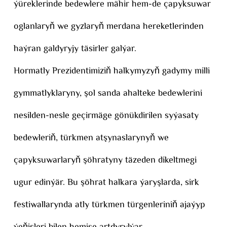
ýüreklerinde bedewlere mähir hem-de çapyksuwar
oglanlaryň we gyzlaryň merdana hereketlerinden
haýran galdyryjy täsirler galýar.
Hormatly Prezidentimiziň halkymyzyň gadymy milli
gymmatlyklaryny, şol sanda ahalteke bedewlerini
nesilden-nesle geçirmäge gönükdirilen syýasaty
bedewleriň, türkmen atşynaslarynyň we
çapyksuwarlaryň şöhratyny täzeden dikeltmegi
ugur edinýär. Bu şöhrat halkara ýaryşlarda, sirk
festiwallarynda atly türkmen türgenleriniň ajaýyp