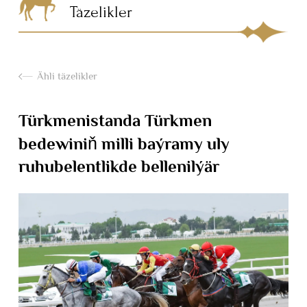
Täzelikler
Ähli täzelikler
Türkmenistanda Türkmen
bedewiniň milli baýramy uly
ruhubelentlikde bellenilýär