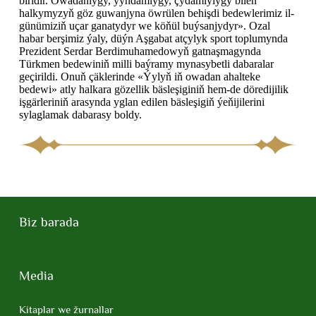
biridir. Owadanlygy, ýyndamlygy, çydamlylygy bilen
halkymyzyň göz guwanjyna öwrülen behişdi bedewlerimiz il-
günümiziň uçar ganatydyr we köňül buýsanjydyr». Ozal
habar berşimiz ýaly, düýn Aşgabat atçylyk sport toplumynda
Prezident Serdar Berdimuhamedowyň gatnaşmagynda
Türkmen bedewiniň milli baýramy mynasybetli dabaralar
geçirildi. Onuň çäklerinde «Ýylyň iň owadan ahalteke
bedewi» atly halkara gözellik bäsleşiginiň hem-de döredijilik
işgärleriniň arasynda yglan edilen bäsleşigiň ýeňijilerini
sylaglamak dabarasy boldy.
Biz barada
Media
Kitaplar we žurnallar