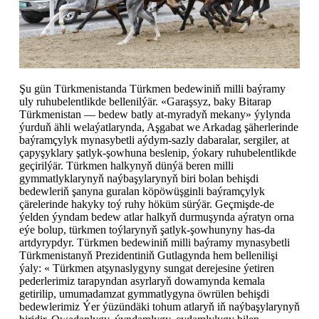
Şu gün Türkmenistanda Türkmen bedewiniň milli baýramy
uly ruhubelentlikde bellenilýär. «Garaşsyz, baky Bitarap
Türkmenistan — bedew batly at-myradyň mekany» ýylynda
ýurduň ähli welaýatlarynda, Aşgabat we Arkadag şäherlerinde
baýramçylyk mynasybetli aýdym-sazly dabaralar, sergiler, at
çapyşyklary şatlyk-şowhuna beslenip, ýokary ruhubelentlikde
geçirilýär. Türkmen halkynyň dünýä beren milli
gymmatlyklarynyň naýbaşylarynyň biri bolan behişdi
bedewleriň şanyna guralan köpöwüşginli baýramçylyk
çärelerinde hakyky toý ruhy höküm sürýär. Geçmişde-de
ýelden ýyndam bedew atlar halkyň durmuşynda aýratyn orna
eýe bolup, türkmen toýlarynyň şatlyk-şowhunyny has-da
artdyrypdyr. Türkmen bedewiniň milli baýramy mynasybetli
Türkmenistanyň Prezidentiniň Gutlagynda hem bellenilişi
ýaly: « Türkmen atşynaslygyny sungat derejesine ýetiren
pederlerimiz tarapyndan asyrlaryň dowamynda kemala
getirilip, umumadamzat gymmatlygyna öwrülen behişdi
bedewlerimiz Ýer ýüzündäki tohum atlaryň iň naýbaşylarynyň