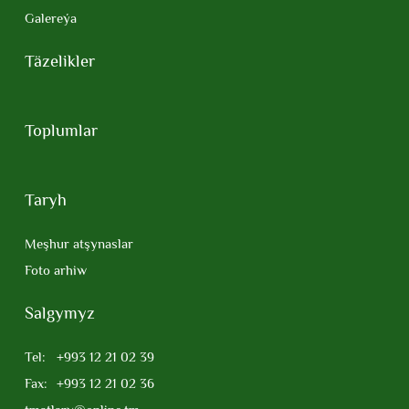
Galereýa
Täzelikler
Toplumlar
Taryh
Meşhur atşynaslar
Foto arhiw
Salgymyz
Tel:
+993 12 21 02 39
Fax:
+993 12 21 02 36