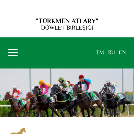
"TÜRKMEN ATLARY"
DÖWLET BIRLEŞIGI
TM
RU
EN