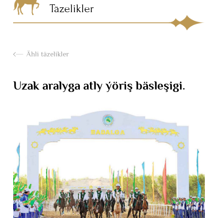
Täzelikler
Ähli täzelikler
Uzak aralyga atly ýöriş bäsleşigi.