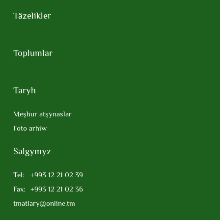
Täzelikler
Toplumlar
Taryh
Meşhur atşynaslar
Foto arhiw
Salgymyz
Tel:
+993 12 21 02 39
Fax:
+993 12 21 02 36
tmatlary@online.tm