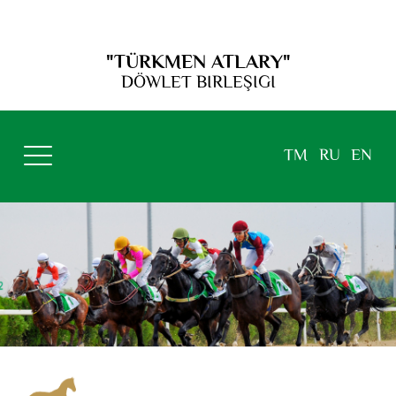
"TÜRKMEN ATLARY"
DÖWLET BIRLEŞIGI
TM
RU
EN