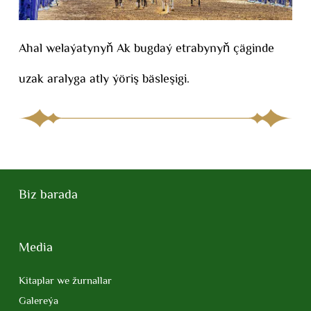
Ahal welaýatynyň Ak bugdaý etrabynyň çäginde
uzak aralyga atly ýöriş bäsleşigi.
Biz barada
Media
Kitaplar we žurnallar
Galereýa