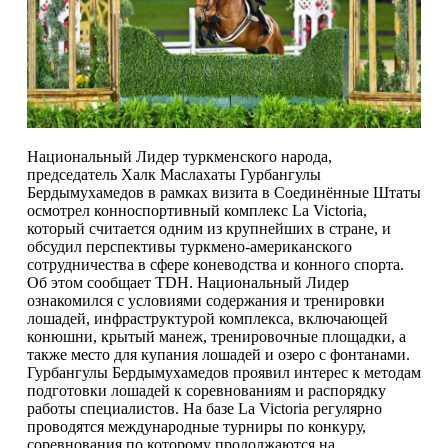
Национальный Лидер туркменского народа,
председатель Халк Маслахаты Гурбангулы
Бердымухамедов в рамках визита в Соединённые Штаты
осмотрел конноспортивный комплекс La Victoria,
который считается одним из крупнейших в стране, и
обсудил перспективы туркмено-американского
сотрудничества в сфере коневодства и конного спорта.
Об этом сообщает TDH. Национальный Лидер
ознакомился с условиями содержания и тренировки
лошадей, инфраструктурой комплекса, включающей
конюшни, крытый манеж, тренировочные площадки, а
также место для купания лошадей и озеро с фонтанами.
Гурбангулы Бердымухамедов проявил интерес к методам
подготовки лошадей к соревнованиям и распорядку
работы специалистов. На базе La Victoria регулярно
проводятся международные турниры по конкуру,
соревнования по которому продолжаются на