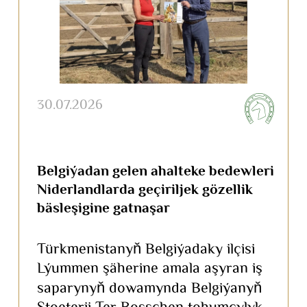
30.07.2026
Belgiýadan gelen ahalteke bedewleri
Niderlandlarda geçiriljek gözellik
bäsleşigine gatnaşar
Türkmenistanyň Belgiýadaky ilçisi
Lýummen şäherine amala aşyran iş
saparynyň dowamynda Belgiýanyň