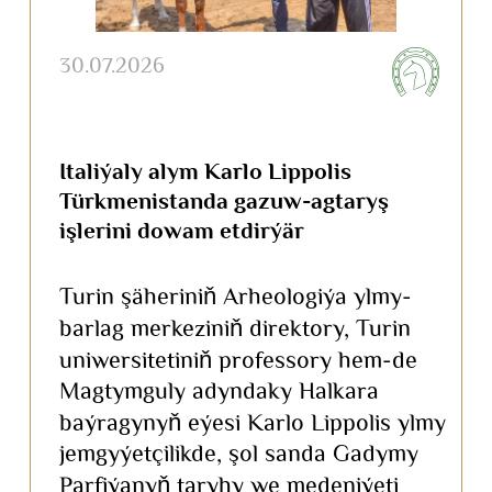
30.07.2026
Italiýaly alym Karlo Lippolis
Türkmenistanda gazuw-agtaryş
işlerini dowam etdirýär
Turin şäheriniň Arheologiýa ylmy-
barlag merkeziniň direktory, Turin
uniwersitetiniň professory hem-de
Magtymguly adyndaky Halkara
baýragynyň eýesi Karlo Lippolis ylmy
jemgyýetçilikde, şol sanda Gadymy
Parfiýanyň taryhy we medeniýeti