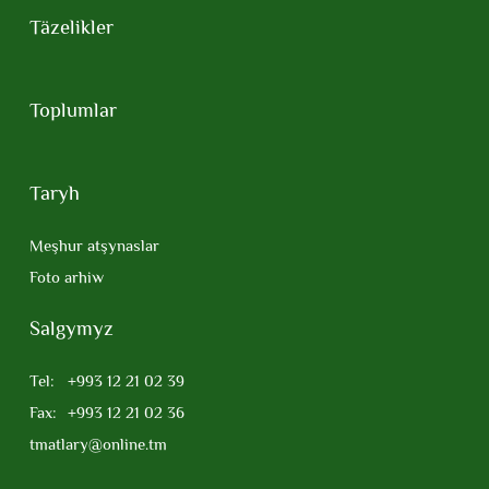
Täzelikler
Toplumlar
Taryh
Meşhur atşynaslar
Foto arhiw
Salgymyz
Tel:
+993 12 21 02 39
Fax:
+993 12 21 02 36
tmatlary@online.tm