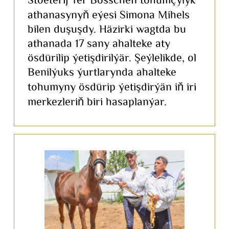
Stoeterij Ter Bosschen tohumçylyk
athanasynyň eýesi Simona Mihels
bilen duşuşdy. Häzirki wagtda bu
athanada 17 sany ahalteke aty
ösdürilip ýetişdirilýär. Şeýlelikde, ol
Benilýuks ýurtlarynda ahalteke
tohumyny ösdürip ýetişdirýän iň iri
merkezleriň biri hasaplanýar.