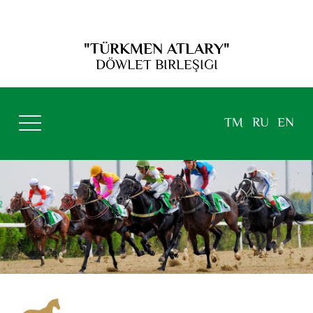
"TÜRKMEN ATLARY"
DÖWLET BIRLEŞIGI
TM
RU
EN