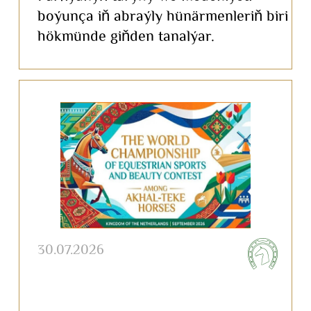
boýunça iň abraýly hünärmenleriň biri
hökmünde giňden tanalýar.
30.07.2026