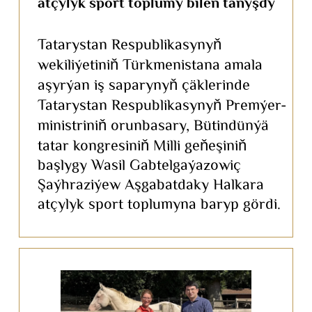
atçylyk sport toplumy bilen tanyşdy
Tatarystan Respublikasynyň
wekiliýetiniň Türkmenistana amala
aşyrýan iş saparynyň çäklerinde
Tatarystan Respublikasynyň Premýer-
ministriniň orunbasary, Bütindünýä
tatar kongresiniň Milli geňeşiniň
başlygy Wasil Gabtelgaýazowiç
Şaýhraziýew Aşgabatdaky Halkara
atçylyk sport toplumyna baryp gördi.