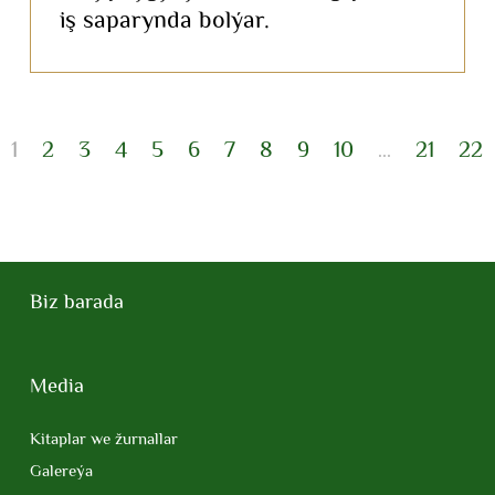
iş saparynda bolýar.
1
2
3
4
5
6
7
8
9
10
21
22
...
Biz barada
Media
Kitaplar we žurnallar
Galereýa