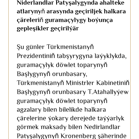
Niderlandlar Patyşalygynda ahalteke
atlarynyň arasynda geçiriljek halkara
çäreleriň guramaçylygy boýunça
gepleşikler geçirilýär
Şu günler Türkmenistanyň
Prezidentiniň tabşyrygyna laýyklykda,
guramaçylyk döwlet toparynyň
Başlygynyň orunbasary,
Türkmenistanyň Ministrler Kabinetiniň
Başlygynyň orunbasary T.Atahallyýew
guramaçylyk döwlet toparynyň
agzalary bilen bilelikde halkara
çärelerine ýokary derejede taýýarlyk
görmek maksady bilen Nedirlandlar
Patyşalygynyň Kronenberg şäherinde