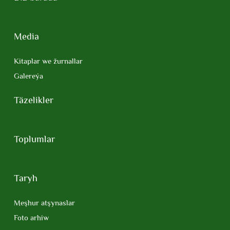
Media
Kitaplar we žurnallar
Galereýa
Täzelikler
Toplumlar
Taryh
Meşhur atşynaslar
Foto arhiw