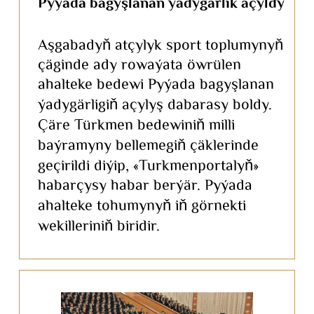
Pyýada bagyşlanan ýadygärlik açyldy
Aşgabadyň atçylyk sport toplumynyň
çäginde ady rowaýata öwrülen
ahalteke bedewi Pyýada bagyşlanan
ýadygärligiň açylyş dabarasy boldy.
Çäre Türkmen bedewiniň milli
baýramyny bellemegiň çäklerinde
geçirildi diýip, «Turkmenportalyň»
habarçysy habar berýär. Pyýada
ahalteke tohumynyň iň görnekti
wekilleriniň biridir.