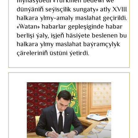
mynasybetli «Türkmen bedewi we
dünýäniň seýisçilik sungaty» atly XVIII
halkara ylmy-amaly maslahat geçirildi.
«Watan» habarlar gepleşiginde habar
berlişi ýaly, işjeň häsiýete beslenen bu
halkara ylmy maslahat baýramçylyk
çäreleriniň üstüni ýetirdi.