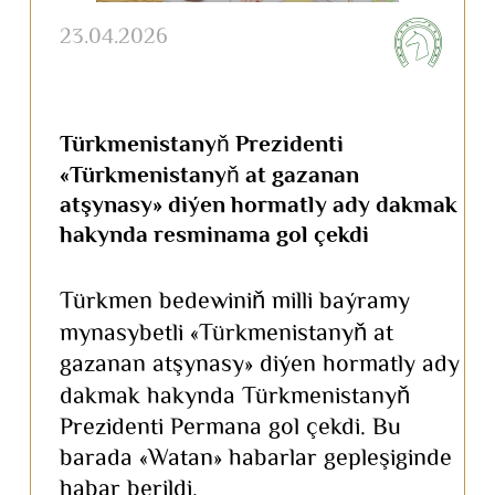
23.04.2026
Türkmenistanyň Prezidenti
«Türkmenistanyň at gazanan
atşynasy» diýen hormatly ady dakmak
hakynda resminama gol çekdi
Türkmen bedewiniň milli baýramy
mynasybetli «Türkmenistanyň at
gazanan atşynasy» diýen hormatly ady
dakmak hakynda Türkmenistanyň
Prezidenti Permana gol çekdi. Bu
barada «Watan» habarlar gepleşiginde
habar berildi.