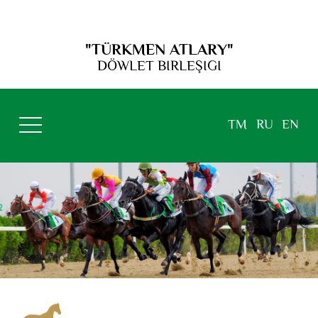
"TÜRKMEN ATLARY"
DÖWLET BIRLEŞIGI
TM
RU
EN