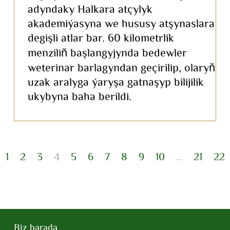
adyndaky Halkara atçylyk
akademiýasyna we hususy atşynaslara
degişli atlar bar. 60 kilometrlik
menziliň başlangyjynda bedewler
weterinar barlagyndan geçirilip, olaryň
uzak aralyga ýaryşa gatnaşyp bilijilik
ukybyna baha berildi.
1
2
3
4
5
6
7
8
9
10
21
22
...
Biz barada