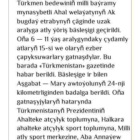
Türkmen bedewiniň milli baýramy
mynasybetli Ahal welaýatynyň Ak
bugdaý etrabynyň çäginde uzak
aralyga atly ýöriş bäsleşigi geçirildi.
Oňa 6 — 11 ýaş aralygyndaky çydamly
atlaryň 15-si we olaryň ezber
çapyksuwarlary gatnaşdylar. Bu
barada «Türkmenistan» gazetinde
habar berildi. Bäsleşige ir bilen
Aşgabat — Mary awtoýolunyň 24-nji
kilometrliginden badalga berildi. Oňa
gatnaşyjylaryň hatarynda
Türkmenistanyň Prezidentiniň
Ahalteke atçylyk toplumyna, Halkara
ahalteke atçylyk sport toplumyna, Milli
atly sport merkezine, Aba Annaýew