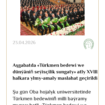
23.04.2026
Aşgabatda «Türkmen bedewi we
dünýäniň seýisçilik sungaty» atly XVIII
halkara ylmy-amaly maslahat geçirildi
Şu gün Oba hojalyk uniwersitetinde
Türkmen bedewiniň milli baýramy