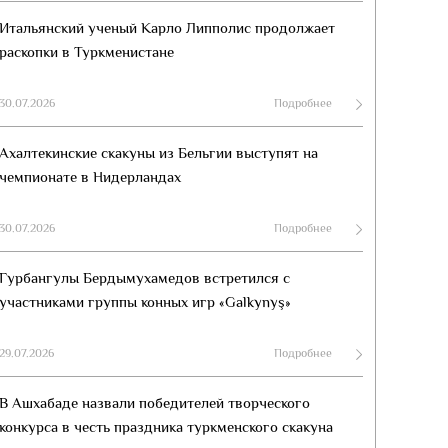
Итальянский ученый Карло Липполис продолжает
раскопки в Туркменистане
30.07.2026
Подробнее
Ахалтекинские скакуны из Бельгии выступят на
чемпионате в Нидерландах
30.07.2026
Подробнее
Гурбангулы Бердымухамедов встретился с
участниками группы конных игр «Galkynyş»
29.07.2026
Подробнее
В Ашхабаде назвали победителей творческого
конкурса в честь праздника туркменского скакуна