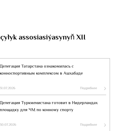
ylyk assosiasiýasynyň XII
Делегация Татарстана ознакомилась с
конноспортивным комплексом в Ашхабаде
31.07.2026
Подробнее
Делегация Туркменистана готовит в Нидерландах
площадку для ЧМ по конному спорту
30.07.2026
Подробнее