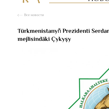
Все новости
Türkmenistanyň Prezidenti Serda
mejlisindäki Çykyşy