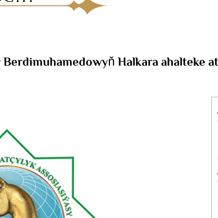
r Berdimuhamedowyň Halkara ahalteke atç