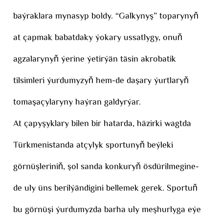
baýraklara mynasyp boldy. “Galkynyş” toparynyň
at çapmak babatdaky ýokary ussatlygy, onuň
agzalarynyň ýerine ýetirýän täsin akrobatik
tilsimleri ýurdumyzyň hem-de daşary ýurtlaryň
tomaşaçylaryny haýran galdyrýar.
At çapyşyklary bilen bir hatarda, häzirki wagtda
Türkmenistanda atçylyk sportunyň beýleki
görnüşleriniň, şol sanda konkuryň ösdürilmegine-
de uly üns berilýändigini bellemek gerek. Sportuň
bu görnüşi ýurdumyzda barha uly meşhurlyga eýe