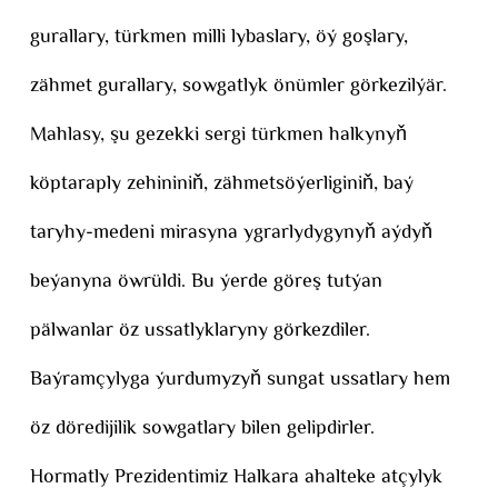
gurallary, türkmen milli lybaslary, öý goşlary,
zähmet gurallary, sowgatlyk önümler görkezilýär.
Mahlasy, şu gezekki sergi türkmen halkynyň
köptaraply zehininiň, zähmetsöýerliginiň, baý
taryhy-medeni mirasyna ygrarlydygynyň aýdyň
beýanyna öwrüldi. Bu ýerde göreş tutýan
pälwanlar öz ussatlyklaryny görkezdiler.
Baýramçylyga ýurdumyzyň sungat ussatlary hem
öz döredijilik sowgatlary bilen gelipdirler.
Hormatly Prezidentimiz Halkara ahalteke atçylyk