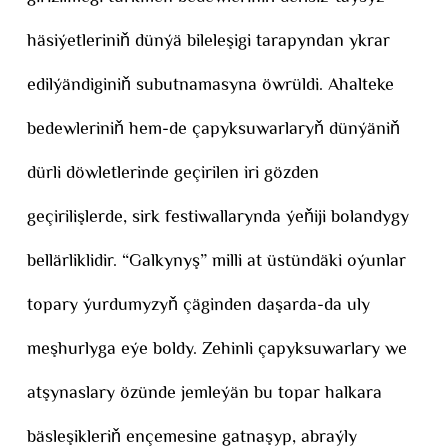
häsiýetleriniň dünýä bileleşigi tarapyndan ykrar
edilýändiginiň subutnamasyna öwrüldi. Ahalteke
bedewleriniň hem-de çapyksuwarlaryň dünýäniň
dürli döwletlerinde geçirilen iri gözden
geçirilişlerde, sirk festiwallarynda ýeňiji bolandygy
bellärliklidir. “Galkynyş” milli at üstündäki oýunlar
topary ýurdumyzyň çäginden daşarda-da uly
meşhurlyga eýe boldy. Zehinli çapyksuwarlary we
atşynaslary özünde jemleýän bu topar halkara
bäsleşikleriň ençemesine gatnaşyp, abraýly