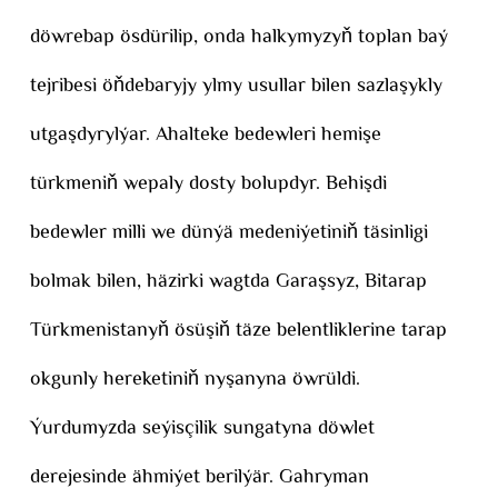
döwrebap ösdürilip, onda halkymyzyň toplan baý
tejribesi öňdebaryjy ylmy usullar bilen sazlaşykly
utgaşdyrylýar. Ahalteke bedewleri hemişe
türkmeniň wepaly dosty bolupdyr. Behişdi
bedewler milli we dünýä medeniýetiniň täsinligi
bolmak bilen, häzirki wagtda Garaşsyz, Bitarap
Türkmenistanyň ösüşiň täze belentliklerine tarap
okgunly hereketiniň nyşanyna öwrüldi.
Ýurdumyzda seýisçilik sungatyna döwlet
derejesinde ähmiýet berilýär. Gahryman