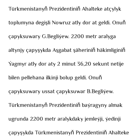
Türkmenistanyň Prezidentiniň Ahalteke atçylyk
toplumyna degişli Nowruz atly dor at geldi. Onuň
çapyksuwary G.Begliýew. 2200 metr aralyga
altynjy çapyşykda Aşgabat şäheriniň häkimliginiň
Ýagmyr atly dor aty 2 minut 36,20 sekunt netije
bilen pellehana ilkinji bolup geldi. Onuň
çapyksuwary ussat çapyksuwar B.Begliýew.
Türkmenistanyň Prezidentiniň baýragyny almak
ugrunda 2200 metr aralykdaky jemleýji, ýedinji
çapyşykda Türkmenistanyň Prezidentiniň Ahalteke