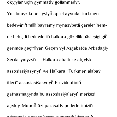
okyjylar üçin gymmatly gollanmadyr.
Ýurdumyzda her ýylyň aprel aýynda Türkmen
bedewiniň milli baýramy mynasybetli çäreler hem-
de behişdi bedewleriň halkara gözellik bäsleşigi giň
gerimde geçirilýär. Geçen ýyl Aşgabatda Arkadagly
Serdarymyzyň — Halkara ahalteke atçylyk
assosiasiýasynyň we Halkara “Türkmen alabaý
itleri” assosiasiýasynyň Prezidentiniň
gatnaşmagynda bu assosiasiýalaryň merkezi
açyldy. Munuň özi parasatly pederlerimiziň