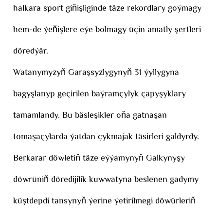
halkara sport giňişliginde täze rekordlary goýmagy
hem-de ýeňişlere eýe bolmagy üçin amatly şertleri
döredýär.
Watanymyzyň Garaşsyzlygynyň 31 ýyllygyna
bagyşlanyp geçirilen baýramçylyk çapyşyklary
tamamlandy. Bu bäsleşikler oňa gatnaşan
tomaşaçylarda ýatdan çykmajak täsirleri galdyrdy.
Berkarar döwletiň täze eýýamynyň Galkynyşy
döwrüniň döredijilik kuwwatyna beslenen gadymy
küştdepdi tansynyň ýerine ýetirilmegi döwürleriň