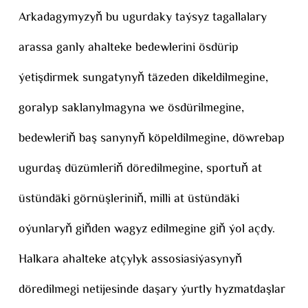
Arkadagymyzyň bu ugurdaky taýsyz tagallalary
arassa ganly ahalteke bedewlerini ösdürip
ýetişdirmek sungatynyň täzeden dikeldilmegine,
goralyp saklanylmagyna we ösdürilmegine,
bedewleriň baş sanynyň köpeldilmegine, döwrebap
ugurdaş düzümleriň döredilmegine, sportuň at
üstündäki görnüşleriniň, milli at üstündäki
oýunlaryň giňden wagyz edilmegine giň ýol açdy.
Halkara ahalteke atçylyk assosiasiýasynyň
döredilmegi netijesinde daşary ýurtly hyzmatdaşlar