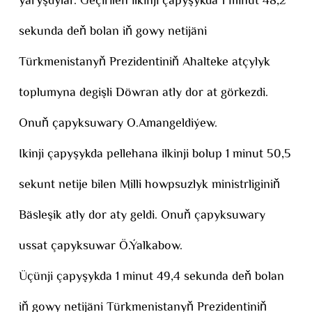
ýaryşdylar. Geçirilen ilkinji çapyşykda 1 minut 48,2
sekunda deň bolan iň gowy netijäni
Türkmenistanyň Prezidentiniň Ahalteke atçylyk
toplumyna degişli Döwran atly dor at görkezdi.
Onuň çapyksuwary O.Amangeldiýew.
Ikinji çapyşykda pellehana ilkinji bolup 1 minut 50,5
sekunt netije bilen Milli howpsuzlyk ministrliginiň
Bäsleşik atly dor aty geldi. Onuň çapyksuwary
ussat çapyksuwar Ö.Ýalkabow.
Üçünji çapyşykda 1 minut 49,4 sekunda deň bolan
iň gowy netijäni Türkmenistanyň Prezidentiniň