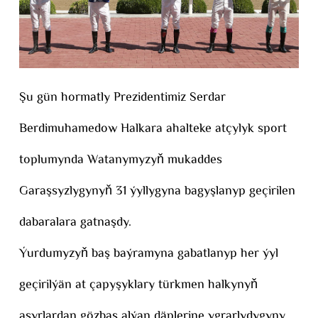
Şu gün hormatly Prezidentimiz Serdar
Berdimuhamedow Halkara ahalteke atçylyk sport
toplumynda Watanymyzyň mukaddes
Garaşsyzlygynyň 31 ýyllygyna bagyşlanyp geçirilen
dabaralara gatnaşdy.
Ýurdumyzyň baş baýramyna gabatlanyp her ýyl
geçirilýän at çapyşyklary türkmen halkynyň
asyrlardan gözbaş alýan däplerine ygrarlydygyny,