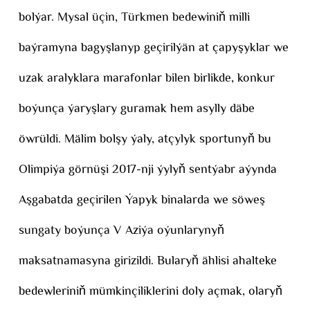
bolýar. Mysal üçin, Türkmen bedewiniň milli
baýramyna bagyşlanyp geçirilýän at çapyşyklar we
uzak aralyklara marafonlar bilen birlikde, konkur
boýunça ýaryşlary guramak hem asylly däbe
öwrüldi. Mälim bolşy ýaly, atçylyk sportunyň bu
Olimpiýa görnüşi 2017-nji ýylyň sentýabr aýynda
Aşgabatda geçirilen Ýapyk binalarda we söweş
sungaty boýunça V Aziýa oýunlarynyň
maksatnamasyna girizildi. Bularyň ählisi ahalteke
bedewleriniň mümkinçiliklerini doly açmak, olaryň