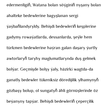
edermenligiň, Watana bolan söýginiň nyşany bolan
ahalteke bedewlerine bagyşlanan sergi
ýaýbaňlandyryldy. Behişdi bedewleriň keşplerine
gadymy rowaýatlarda, dessanlarda, şeýle hem
türkmen bedewlerine haýran galan daşary ýurtly
awtorlaryň taryhy maglumatlarynda duş gelmek
bolýar. Geçmişde bolşy ýaly, häzirki wagtda-da
ganatly bedewler tükeniksiz döredijilik ylhamynyň
gözbaşy bolup, ol sungatyň ähli görnüşlerinde öz
beýanyny tapýar. Behişdi bedewleriň çeperçilik