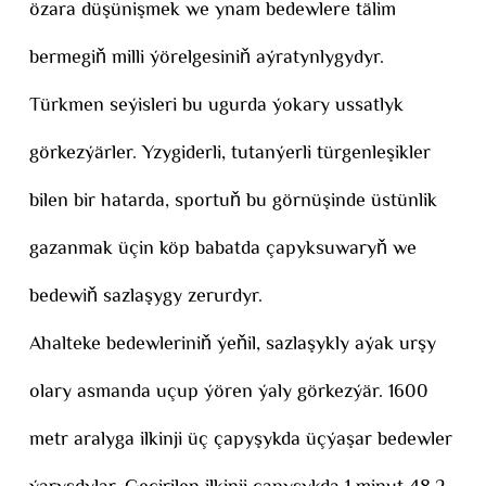
özara düşünişmek we ynam bedewlere tälim
bermegiň milli ýörelgesiniň aýratynlygydyr.
Türkmen seýisleri bu ugurda ýokary ussatlyk
görkezýärler. Yzygiderli, tutanýerli türgenleşikler
bilen bir hatarda, sportuň bu görnüşinde üstünlik
gazanmak üçin köp babatda çapyksuwaryň we
bedewiň sazlaşygy zerurdyr.
Ahalteke bedewleriniň ýeňil, sazlaşykly aýak urşy
olary asmanda uçup ýören ýaly görkezýär. 1600
metr aralyga ilkinji üç çapyşykda üçýaşar bedewler