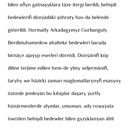
bilen oňyn gatnaşyklara täze itergi berildi, behişdi
bedewleriň dünýädäki şöhraty has-da belende
göterildi. Hormatly Arkadagymyz Gurbanguly
Berdimuhamedow ahalteke bedewleri barada
birnäçe ajaýyp eserleri döretdi. Dünýäniň köp
diline terjime edilen hem-de ylmy seljermäniň,
taryhy we häzirki zaman maglumatlarynyň esasyny
özünde jemleýän bu kitaplar daşary ýurtly
hünärmenlerdir alymlar, umuman, ady rowaýata
öwrülen behişdi bedewler bilen gyzyklanýan ähli