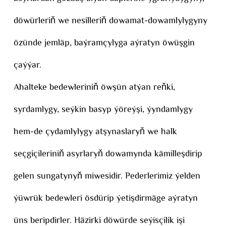
döwürleriň we nesilleriň dowamat-dowamlylygyny
özünde jemläp, baýramçylyga aýratyn öwüşgin
çaýýar.
Ahalteke bedewleriniň öwşün atýan reňki,
syrdamlygy, seýkin basyp ýöreýşi, ýyndamlygy
hem-de çydamlylygy atşynaslaryň we halk
seçgiçileriniň asyrlaryň dowamynda kämilleşdirip
gelen sungatynyň miwesidir. Pederlerimiz ýelden
ýüwrük bedewleri ösdürip ýetişdirmäge aýratyn
üns beripdirler. Häzirki döwürde seýisçilik işi