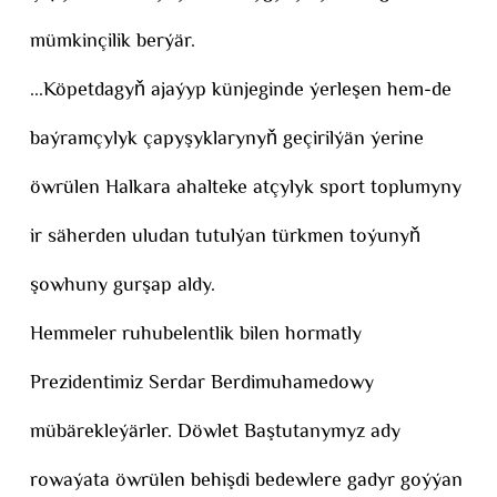
mümkinçilik berýär.
...Köpetdagyň ajaýyp künjeginde ýerleşen hem-de
baýramçylyk çapyşyklarynyň geçirilýän ýerine
öwrülen Halkara ahalteke atçylyk sport toplumyny
ir säherden uludan tutulýan türkmen toýunyň
şowhuny gurşap aldy.
Hemmeler ruhubelentlik bilen hormatly
Prezidentimiz Serdar Berdimuhamedowy
mübärekleýärler. Döwlet Baştutanymyz ady
rowaýata öwrülen behişdi bedewlere gadyr goýýan