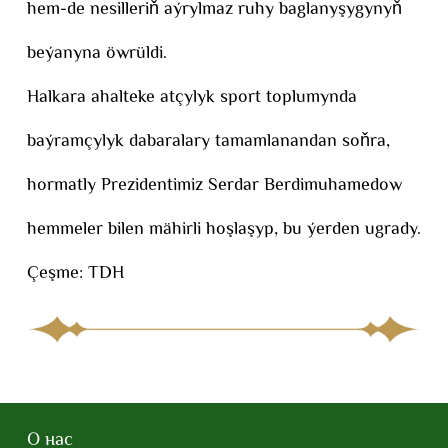
hem-de nesilleriň aýrylmaz ruhy baglanyşygynyň
beýanyna öwrüldi.
Halkara ahalteke atçylyk sport toplumynda
baýramçylyk dabaralary tamamlanandan soňra,
hormatly Prezidentimiz Serdar Berdimuhamedow
hemmeler bilen mähirli hoşlaşyp, bu ýerden ugrady.
Çeşme: TDH
О нас