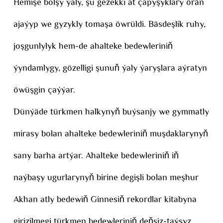
Hemişe bolşy ýaly, şu gezekki at çapyşyklary örän
ajaýyp we gyzykly tomaşa öwrüldi. Bäsdeşlik ruhy,
joşgunlylyk hem-de ahalteke bedewleriniň
ýyndamlygy, gözelligi şunuň ýaly ýaryşlara aýratyn
öwüşgin çaýýar.
Dünýäde türkmen halkynyň buýsanjy we gymmatly
mirasy bolan ahalteke bedewleriniň muşdaklarynyň
sany barha artýar. Ahalteke bedewleriniň iň
naýbaşy ugurlarynyň birine degişli bolan meşhur
Akhan atly bedewiň Ginnesiň rekordlar kitabyna
girizilmegi türkmen bedewleriniň deňsiz-taýsyz