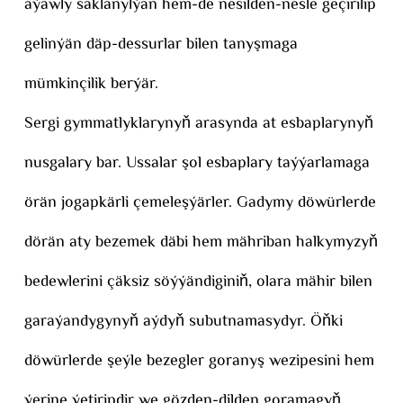
aýawly saklanylýan hem-de nesilden-nesle geçirilip
gelinýän däp-dessurlar bilen tanyşmaga
mümkinçilik berýär.
Sergi gymmatlyklarynyň arasynda at esbaplarynyň
nusgalary bar. Ussalar şol esbaplary taýýarlamaga
örän jogapkärli çemeleşýärler. Gadymy döwürlerde
dörän aty bezemek däbi hem mähriban halkymyzyň
bedewlerini çäksiz söýýändiginiň, olara mähir bilen
garaýandygynyň aýdyň subutnamasydyr. Öňki
döwürlerde şeýle bezegler goranyş wezipesini hem
ýerine ýetiripdir we gözden-dilden goramagyň