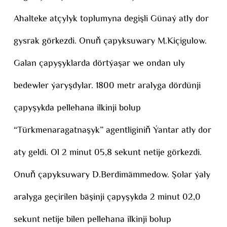
Ahalteke atçylyk toplumyna degişli Günaý atly dor
gysrak görkezdi. Onuň çapyksuwary M.Kiçigulow.
Galan çapyşyklarda dörtýaşar we ondan uly
bedewler ýaryşdylar. 1800 metr aralyga dördünji
çapyşykda pellehana ilkinji bolup
“Türkmenaragatnaşyk” agentliginiň Ýantar atly dor
aty geldi. Ol 2 minut 05,8 sekunt netije görkezdi.
Onuň çapyksuwary D.Berdimämmedow. Şolar ýaly
aralyga geçirilen bäşinji çapyşykda 2 minut 02,0
sekunt netije bilen pellehana ilkinji bolup