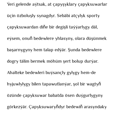
Ýeri gelende aýtsak, at çapyşyklary çapyksuwarlar
üçin özboluşly synagdyr. Sebäbi atçylyk sporty
çapyksuwardan diňe bir degişli taýýarlygy däl,
eýsem, onuň bedewlere yhlasyny, olara düşünmek
başarnygyny hem talap edýär. Şunda bedewlere
dogry tälim bermek möhüm şert bolup durýar.
Ahalteke bedewleri buýsançly gylygy hem-de
hyjuwlylygy bilen tapawutlanýar, şol bir wagtyň
özünde çapyksuwar babatda ösen duýgurlygyny
görkezýär. Çapyksuwaryňdyr bedewiň arasyndaky