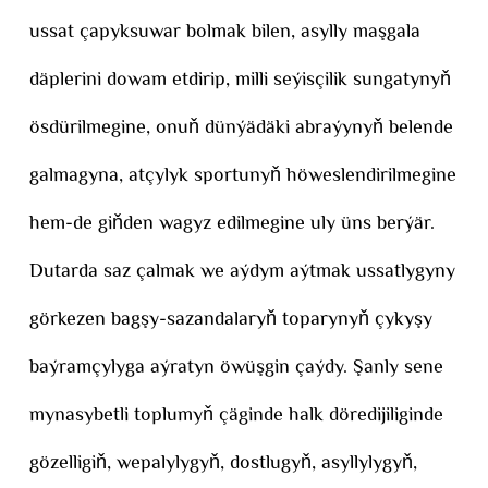
ussat çapyksuwar bolmak bilen, asylly maşgala
däplerini dowam etdirip, milli seýisçilik sungatynyň
ösdürilmegine, onuň dünýädäki abraýynyň belende
galmagyna, atçylyk sportunyň höweslendirilmegine
hem-de giňden wagyz edilmegine uly üns berýär.
Dutarda saz çalmak we aýdym aýtmak ussatlygyny
görkezen bagşy-sazandalaryň toparynyň çykyşy
baýramçylyga aýratyn öwüşgin çaýdy. Şanly sene
mynasybetli toplumyň çäginde halk döredijiliginde
gözelligiň, wepalylygyň, dostlugyň, asyllylygyň,