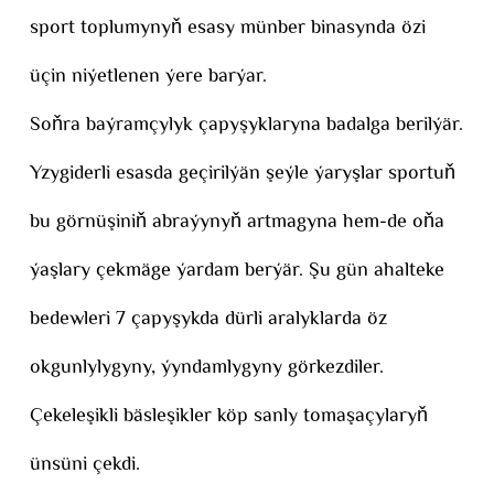
sport toplumynyň esasy münber binasynda özi
üçin niýetlenen ýere barýar.
Soňra baýramçylyk çapyşyklaryna badalga berilýär.
Yzygiderli esasda geçirilýän şeýle ýaryşlar sportuň
bu görnüşiniň abraýynyň artmagyna hem-de oňa
ýaşlary çekmäge ýardam berýär. Şu gün ahalteke
bedewleri 7 çapyşykda dürli aralyklarda öz
okgunlylygyny, ýyndamlygyny görkezdiler.
Çekeleşikli bäsleşikler köp sanly tomaşaçylaryň
ünsüni çekdi.