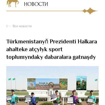
НОВОСТИ
Все новости
Türkmenistanyň Prezidenti Halkara
ahalteke atçylyk sport
toplumyndaky dabaralara gatnaşdy