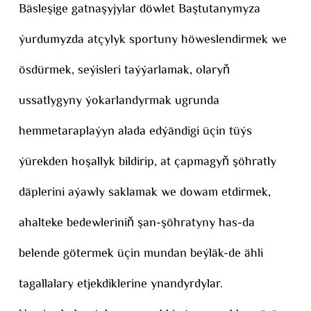
Bäsleşige gatnaşyjylar döwlet Baştutanymyza
ýurdumyzda atçylyk sportuny höweslendirmek we
ösdürmek, seýisleri taýýarlamak, olaryň
ussatlygyny ýokarlandyrmak ugrunda
hemmetaraplaýyn alada edýändigi üçin tüýs
ýürekden hoşallyk bildirip, at çapmagyň şöhratly
däplerini aýawly saklamak we dowam etdirmek,
ahalteke bedewleriniň şan-şöhratyny has-da
belende götermek üçin mundan beýläk-de ähli
tagallalary etjekdiklerine ynandyrdylar.