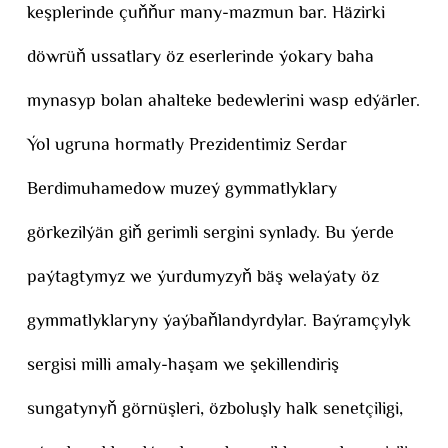
keşplerinde çuňňur many-mazmun bar. Häzirki
döwrüň ussatlary öz eserlerinde ýokary baha
mynasyp bolan ahalteke bedewlerini wasp edýärler.
Ýol ugruna hormatly Prezidentimiz Serdar
Berdimuhamedow muzeý gymmatlyklary
görkezilýän giň gerimli sergini synlady. Bu ýerde
paýtagtymyz we ýurdumyzyň bäş welaýaty öz
gymmatlyklaryny ýaýbaňlandyrdylar. Baýramçylyk
sergisi milli amaly-haşam we şekillendiriş
sungatynyň görnüşleri, özboluşly halk senetçiligi,