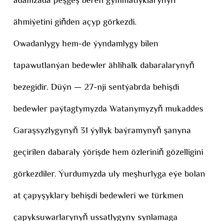
adamzada peşgeş beren gymmatlyklarynyň
ähmiýetini giňden açyp görkezdi.
Owadanlygy hem-de ýyndamlygy bilen
tapawutlanýan bedewler ählihalk dabaralarynyň
bezegidir. Düýn — 27-nji sentýabrda behişdi
bedewler paýtagtymyzda Watanymyzyň mukaddes
Garaşsyzlygynyň 31 ýyllyk baýramynyň şanyna
geçirilen dabaraly ýörişde hem özleriniň gözelligini
görkezdiler. Ýurdumyzda uly meşhurlyga eýe bolan
at çapyşyklary behişdi bedewleri we türkmen
çapyksuwarlarynyň ussatlygyny synlamaga