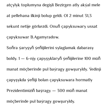
atçylyk toplumyna degişli Bezirgen atly akýal mele
at pellehana ilkinji bolup geldi. Ol 2 minut 31,3
sekunt netije görkezdi. Onuň çapyksuwary ussat
çapyksuwar B.Agamyradow.
Soňra ýaryşyň ýeňijilerini sylaglamak dabarasy
boldy. 1 — 6-njy çapyşyklaryň ýeňijilerine 100 müň
manat möçberinde pul baýragy gowşuryldy. Ýedinji
çapyşykda ýeňiji bolan çapyksuwara hormatly
Prezidentimiziň baýragy — 300 müň manat
möçberinde pul baýragy gowşuryldy.