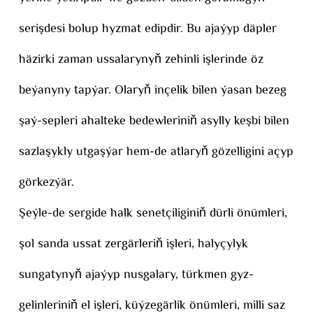
serişdesi bolup hyzmat edipdir. Bu ajaýyp däpler
häzirki zaman ussalarynyň zehinli işlerinde öz
beýanyny tapýar. Olaryň inçelik bilen ýasan bezeg
şaý-sepleri ahalteke bedewleriniň asylly keşbi bilen
sazlaşykly utgaşýar hem-de atlaryň gözelligini açyp
görkezýär.
Şeýle-de sergide halk senetçiliginiň dürli önümleri,
şol sanda ussat zergärleriň işleri, halyçylyk
sungatynyň ajaýyp nusgalary, türkmen gyz-
gelinleriniň el işleri, küýzegärlik önümleri, milli saz