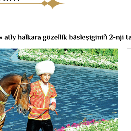
atly halkara gözellik bäsleşiginiň 2-nji t