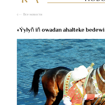
Все новости
«Ýylyň iň owadan ahalteke bedewi» 