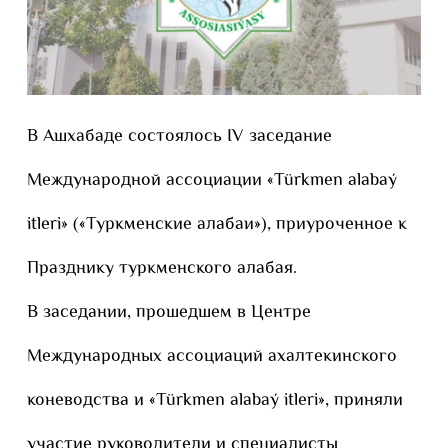
В Ашхабаде состоялось IV заседание
Международной ассоциации «Türkmen alabaý
itleri» («Туркменские алабаи»), приуроченное к
Празднику туркменского алабая.
В заседании, прошедшем в Центре
Международных ассоциаций ахалтекинского
коневодства и «Türkmen alabaý itleri», приняли
участие руководители и специалисты