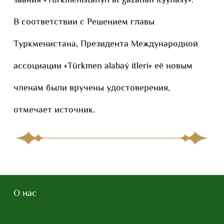
звания «Türkmenistanyň at gazanan itşynasy».
В соответствии с Решением главы
Туркменистана, Президента Международной
ассоциации «Türkmen alabaý itleri» её новым
членам были вручены удостоверения,
отмечает источник.
О нас