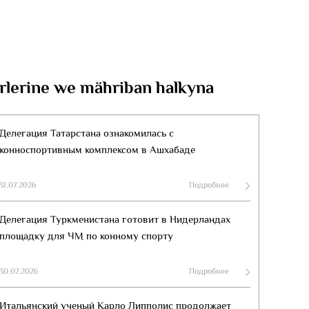
rlerine we mähriban halkyna
Делегация Татарстана ознакомилась с
конноспортивным комплексом в Ашхабаде
31.07.2026
Подробнее
Делегация Туркменистана готовит в Нидерландах
площадку для ЧМ по конному спорту
30.07.2026
Подробнее
Итальянский ученый Карло Липполис продолжает