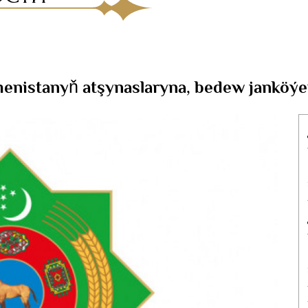
menistanyň atşynaslaryna, bedew janköýe